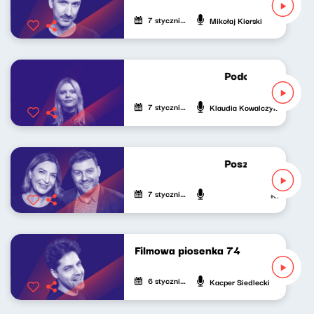
7 stycznia 2025
Mikołaj Kierski
Podcast Lekko Ko
7 stycznia 2025
Klaudia Kowalczyk
Poszukiwacze pol
7 stycznia 2025
Katarzyna Ka
Filmowa piosenka 74
6 stycznia 2025
Kacper Siedlecki