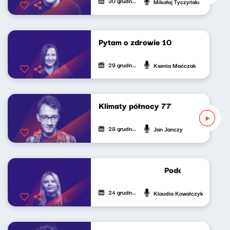
30 grudnia 2024
Mikołaj Tyczyński
Pytam o zdrowie 10
29 grudnia 2024
Ksenia Maćczak
Klimaty północy 77
28 grudnia 2024
Jan Janczy
Podcast Lekko Ko
24 grudnia 2024
Klaudia Kowalczyk