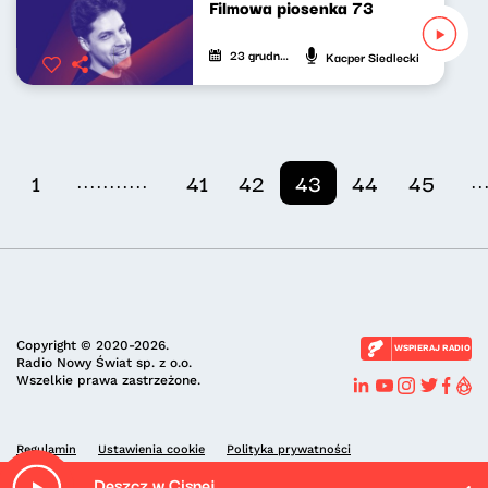
Filmowa piosenka 73
23 grudnia 2024
Kacper Siedlecki
...........
..
1
41
42
43
44
45
Copyright © 2020-2026.
WSPIERAJ RADIO
Radio Nowy Świat sp. z o.o.
Wszelkie prawa zastrzeżone.
Regulamin
Ustawienia cookie
Polityka prywatności
Deszcz w Cisnej