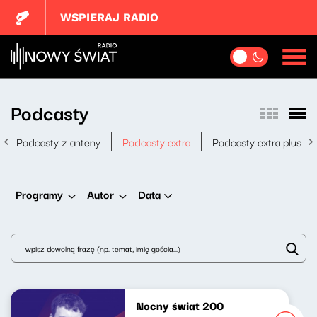
WSPIERAJ RADIO
Podcasty
Podcasty z anteny
Podcasty extra
Podcasty extra plus
Data
Programy
Autor
Nocny świat 200