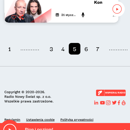
Koncert życzeń 
31 stycznia 2026
Adam Stasia
...........
...........
1
3
4
5
6
7
Copyright © 2020-2026.
WSPIERAJ RADIO
Radio Nowy Świat sp. z o.o.
Wszelkie prawa zastrzeżone.
Regulamin
Ustawienia cookie
Polityka prywatności
Pion i poziom!