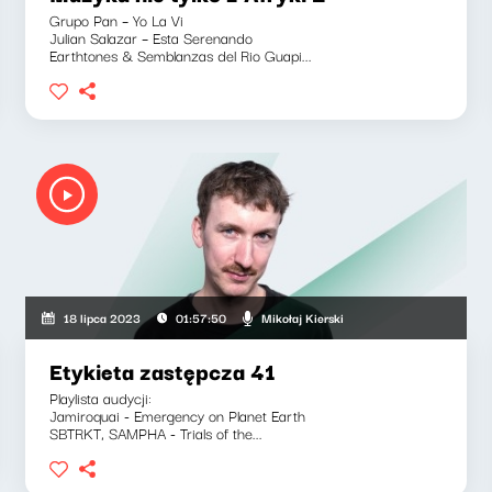
Grupo Pan – Yo La Vi
Julian Salazar – Esta Serenando
Earthtones & Semblanzas del Rio Guapi...
Mikołaj Kierski
18 lipca 2023
01:57:50
Etykieta zastępcza 41
Playlista audycji:
Jamiroquai - Emergency on Planet Earth
SBTRKT, SAMPHA - Trials of the...