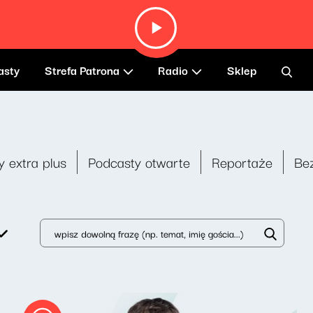
asty
Strefa Patrona
Radio
Sklep
y extra plus
Podcasty otwarte
Reportaże
Be