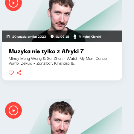
Mikołaj Kierski
20 października 2023
01:03:18
Muzyka nie tylko z Afryki 7
Mindy Meng Wang & Sui Zhen – Watch My Mum Dance
Vumbi Dekula – Zanzibar, Kinshasa &...