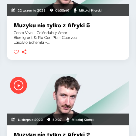
Mikołaj Kierski
22 września 2023
01:00:46
Muzyka nie tylko z Afryki 5
Canto Vivo – Caléndula y Amor
Biomigrant & Plu Con Pla – Cuervos
Lascivio Bohemia –...
Mikołaj Kierski
11 sierpnia 2023
59:37
Muzyka nie tylko z Afryki 2