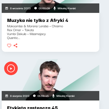
Mikołaj Kierski
8 września 2023
01:00:09
Muzyka nie tylko z Afryki 4
Mokoomba & Morena Leraba – Chisimo
Rex Omar – Tokota
Vumbi Dekula – Maamajacy
Quantic...
Mikołaj Kierski
8 sierpnia 2023
01:59:45
Etykieta zastępcza 45