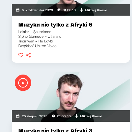
Mikołaj Kierski
6 października 2023
01:00:10
Muzyka nie tylko z Afryki 6
Lalalar – Şekerleme
Sipho Gumede – Uthinina
Tinariwen – He Layla
Diepkloof United Voice...
Mikołaj Kierski
25 sierpnia 2023
01:00:30
Muzyka nie tylko z Afryki 3