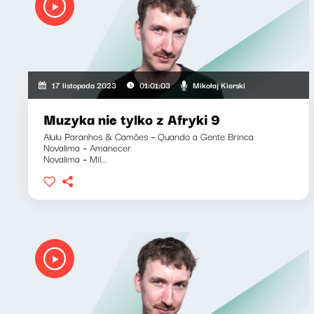
Mikołaj Kierski
17 listopada 2023
01:01:03
Muzyka nie tylko z Afryki 9
Alulu Paranhos & Camões – Quando a Gente Brinca
Novalima – Amanecer
Novalima – Mil...