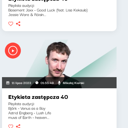
Playlista audycji:
Basement Jaxx - Good Luck (feat. Lisa Kekaula)
Jessie Ware & Róisín...
Mikołaj Kierski
11 lipca 2023
01:55:49
Etykieta zastępcza 40
Playlista audycji:
Björk - Venus as a Boy
Astrid Engberg - Lush Life
muva of Earth - heaven...