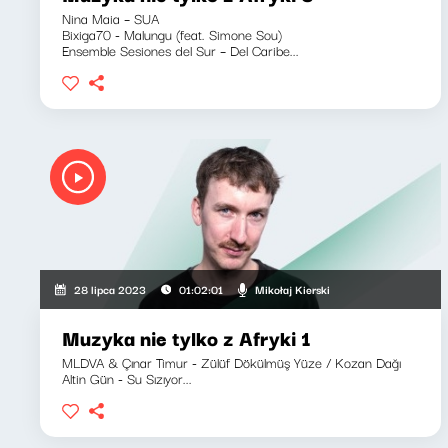
Nina Maia – SUA
Bixiga70 - Malungu (feat. Simone Sou)
Ensemble Sesiones del Sur – Del Caribe...
Mikołaj Kierski
28 lipca 2023
01:02:01
Muzyka nie tylko z Afryki 1
MLDVA & Çınar Timur - Zülüf Dökülmüş Yüze / Kozan Dağı
Altin Gün - Su Sızıyor...