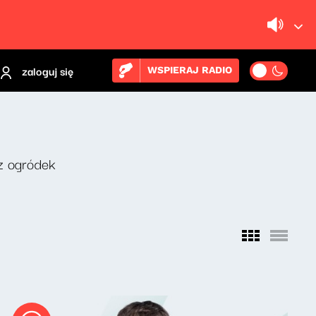
zaloguj się
WSPIERAJ RADIO
z ogródek