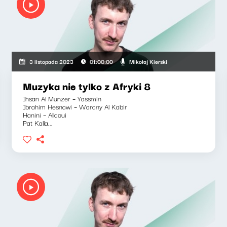
Mikołaj Kierski
3 listopada 2023
01:00:00
Muzyka nie tylko z Afryki 8
Ihsan Al Munzer – Yassmin
Ibrahim Hesnawi – Warany Al Kabir
Hanini – Allaoui
Pat Kalla...