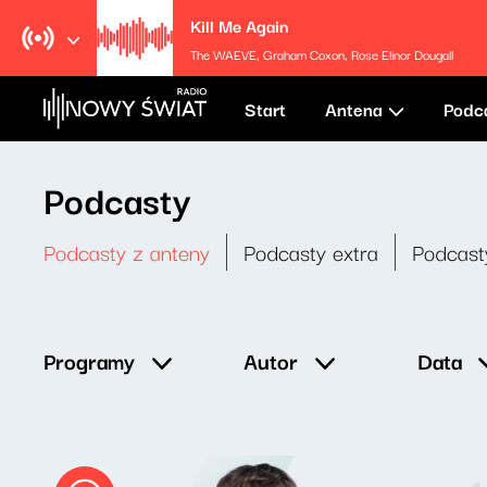
Kill Me Again
The WAEVE, Graham Coxon, Rose Elinor Dougall
Start
Antena
Podc
Podcasty
Podcasty z anteny
Podcasty extra
Podcast
Data
Programy
Autor