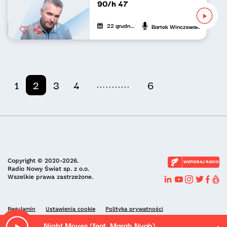
90/h 47
22 grudnia 2021
Bartek Winczewski
...........
1
2
3
4
6
Copyright © 2020-2026.
WSPIERAJ RADIO
Radio Nowy Świat sp. z o.o.
Wszelkie prawa zastrzeżone.
Regulamin
Ustawienia cookie
Polityka prywatności
Night Moves (feat. Marah Nyah)