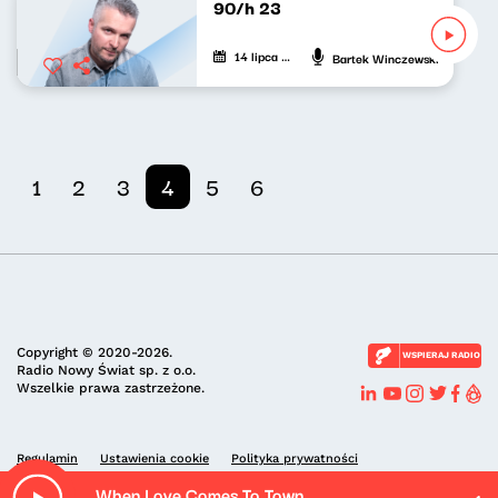
90/h 23
14 lipca 2021
Bartek Winczewski
1
2
3
4
5
6
Copyright © 2020-2026.
WSPIERAJ RADIO
Radio Nowy Świat sp. z o.o.
Wszelkie prawa zastrzeżone.
Regulamin
Ustawienia cookie
Polityka prywatności
When Love Comes To Town