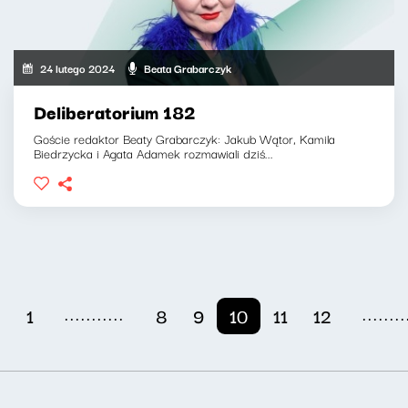
24 lutego 2024
Beata Grabarczyk
Deliberatorium 182
Goście redaktor Beaty Grabarczyk: Jakub Wątor, Kamila
Biedrzycka i Agata Adamek rozmawiali dziś...
...........
........
1
8
9
10
11
12