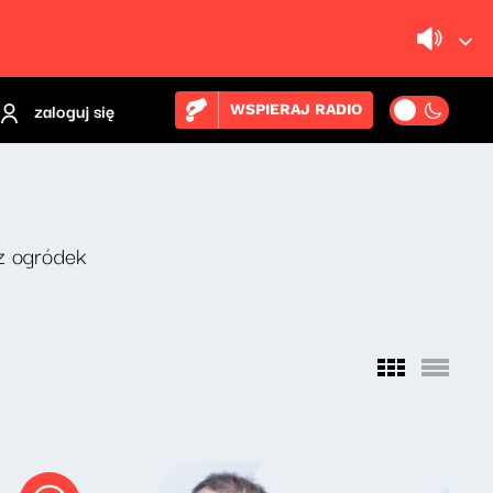
zaloguj się
WSPIERAJ RADIO
z ogródek