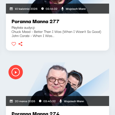
Wojciech Mann
10 kwietnia 2026
03:41:32
Poranna Manna 277
Playlista audycji:
Chuck Mead - Better Than I Was (When I Wasn't So Good)
John Corabi - When I Was...
Wojciech Mann
20 marca 2026
03:40:32
Poranna Manna 274