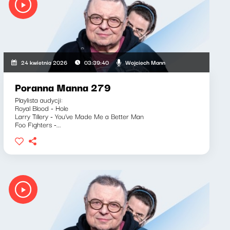
Wojciech Mann
24 kwietnia 2026
03:39:40
Poranna Manna 279
Playlista audycji:
Royal Blood - Hole
Larry Tillery - You've Made Me a Better Man
Foo Fighters -...