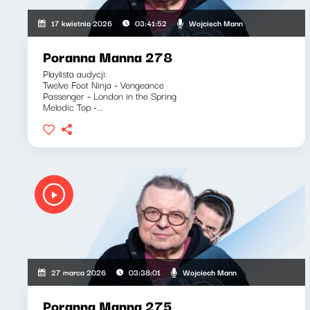
Wojciech Mann
17 kwietnia 2026
03:41:52
Poranna Manna 278
Playlista audycji:
Twelve Foot Ninja - Vengeance
Passenger - London in the Spring
Melodic Top -...
Wojciech Mann
27 marca 2026
03:38:01
Poranna Manna 275