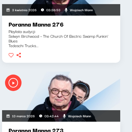
Wojciech Mann
3 kwietnia 2026
03:38:53
Poranna Manna 276
Playlista audycji:
Selwyn Birchwood - The Church Of Electric Swamp Funkin'
Blues
Tedeschi Trucks...
Wojciech Mann
13 marca 2026
03:42:44
Poranna Manna 273