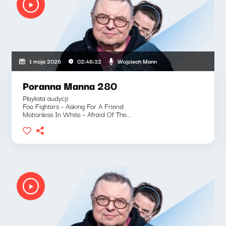
Wojciech Mann
1 maja 2026
02:46:32
Poranna Manna 280
Playlista audycji:
Foo Fighters - Asking For A Friend
Motionless In White - Afraid Of The...