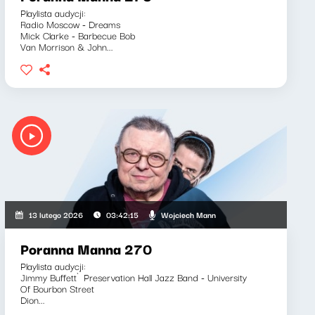
Playlista audycji:
Radio Moscow - Dreams
Mick Clarke - Barbecue Bob
Van Morrison & John...
Wojciech Mann
13 lutego 2026
03:42:15
Poranna Manna 270
Playlista audycji:
Jimmy Buffett`Preservation Hall Jazz Band - University
Of Bourbon Street
Dion...