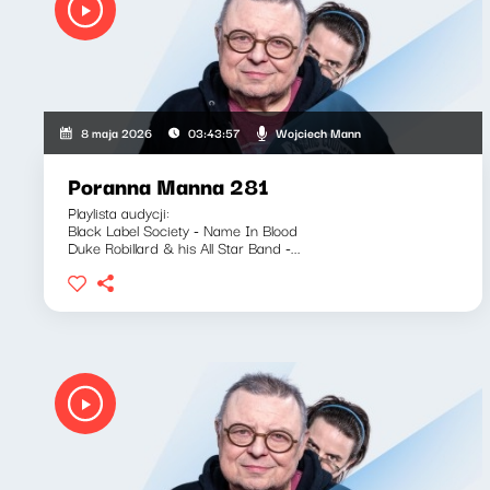
Wojciech Mann
8 maja 2026
03:43:57
Poranna Manna 281
Playlista audycji:
Black Label Society - Name In Blood
Duke Robillard & his All Star Band -...