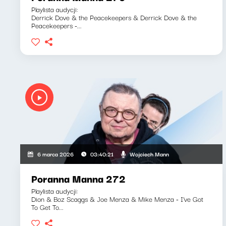
Playlista audycji:
Derrick Dove & the Peacekeepers & Derrick Dove & the
Peacekeepers -...
Wojciech Mann
6 marca 2026
03:40:21
Poranna Manna 272
Playlista audycji:
Dion & Boz Scaggs & Joe Menza & Mike Menza - I've Got
To Get To...