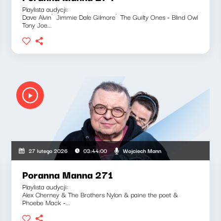
Playlista audycji:
Dave Alvin`Jimmie Dale Gilmore`The Guilty Ones - Blind Owl
Tony Joe...
Wojciech Mann
27 lutego 2026
03:44:00
Poranna Manna 271
Playlista audycji:
Alex Cherney & The Brothers Nylon & paine the poet &
Phoebe Mack -...