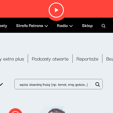
asty
Strefa Patrona
Radio
Sklep
y extra plus
Podcasty otwarte
Reportaże
Be