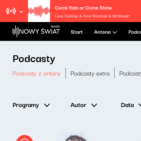
Come Rain or Come Shine
Larry Goldings & Peter Bernstein & Bill Stewart
Start
Antena
Podc
Podcasty
Podcasty z anteny
Podcasty extra
Podcast
Data
Programy
Autor