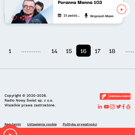
Poranna Manna 103
21 października 2022
Wojciech Mann
...........
.....
1
14
15
16
17
18
Copyright © 2020-2026.
WSPIERAJ RADIO
Radio Nowy Świat sp. z o.o.
Wszelkie prawa zastrzeżone.
Regulamin
Ustawienia cookie
Polityka prywatności