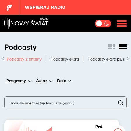
WSPIERAJ RADIO
Podcasty
Podcasty z anteny
Podcasty extra
Podcasty extra plus
Data
Programy
Autor
Próbny lot Karol