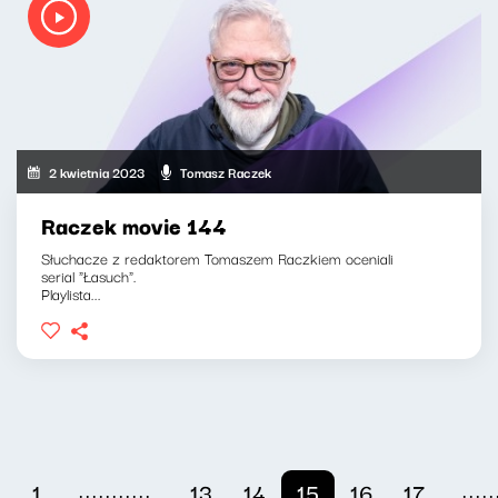
2 kwietnia 2023
Tomasz Raczek
Raczek movie 144
Słuchacze z redaktorem Tomaszem Raczkiem oceniali
serial "Łasuch".
Playlista...
...........
.....
1
13
14
15
16
17