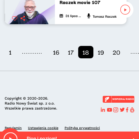
Raczek movie 107
31 lipca 2022
Tomasz Raczek
...........
....
1
16
17
18
19
20
Copyright © 2020-2026.
WSPIERAJ RADIO
Radio Nowy Świat sp. z o.o.
Wszelkie prawa zastrzeżone.
Regulamin
Ustawienia cookie
Polityka prywatności
Pion i poziom!