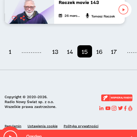
Raczek movie 143
26 marca 2023
Tomasz Raczek
...........
.....
1
13
14
15
16
17
Copyright © 2020-2026.
WSPIERAJ RADIO
Radio Nowy Świat sp. z o.o.
Wszelkie prawa zastrzeżone.
Regulamin
Ustawienia cookie
Polityka prywatności
Garden