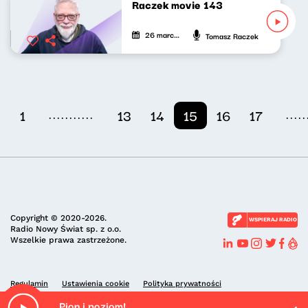
Raczek movie 143
26 marca 2023
Tomasz Raczek
...........
.....
1
13
14
15
16
17
Copyright © 2020-2026.
WSPIERAJ RADIO
Radio Nowy Świat sp. z o.o.
Wszelkie prawa zastrzeżone.
Regulamin
Ustawienia cookie
Polityka prywatności
Pion i poziom!