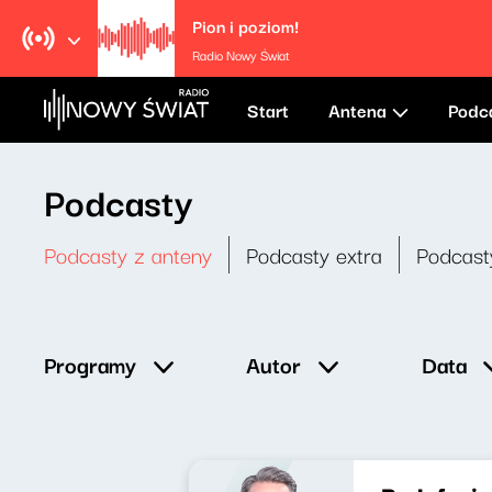
Pion i poziom!
Radio Nowy Świat
Start
Antena
Podc
Podcasty
Podcasty z anteny
Podcasty extra
Podcast
Data
Programy
Autor