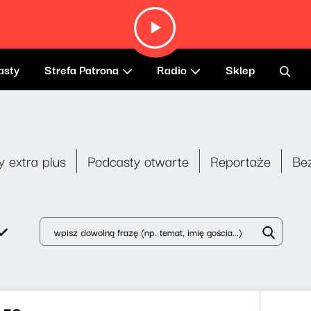
asty
Strefa Patrona
Radio
Sklep
y extra plus
Podcasty otwarte
Reportaże
Be