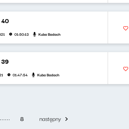
 40
Kuba Badach
021
01:50:13
 39
Kuba Badach
21
01:47:54
......
8
następny