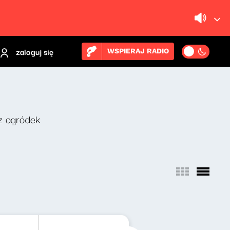
zaloguj się
WSPIERAJ RADIO
z ogródek