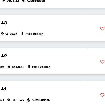
Kuba Badach
01:28:32
 43
Kuba Badach
01:33:24
 42
Kuba Badach
2021
01:50:45
 41
Kuba Badach
021
01:53:45