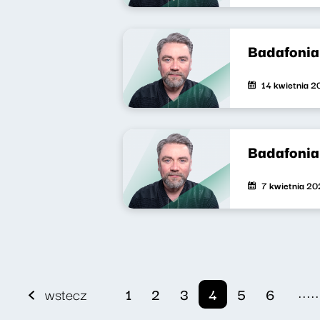
Badafonia
14 kwietnia 2
Badafonia
7 kwietnia 20
.....
wstecz
1
2
3
4
5
6