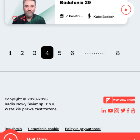
Badafonia 39
7 kwietnia 2021
Kuba Badach
...........
1
2
3
4
5
6
8
Copyright © 2020-2026.
WSPIERAJ RADIO
Radio Nowy Świat sp. z o.o.
Wszelkie prawa zastrzeżone.
Regulamin
Ustawienia cookie
Polityka prywatności
Hail Mary