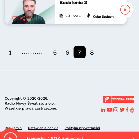
Badafonia 3
29 lipca 2020
Kuba Badach
...........
1
5
6
7
8
Copyright © 2020-2026.
WSPIERAJ RADIO
Radio Nowy Świat sp. z o.o.
Wszelkie prawa zastrzeżone.
Regulamin
Ustawienia cookie
Polityka prywatności
Lavender (2017 Remaster)