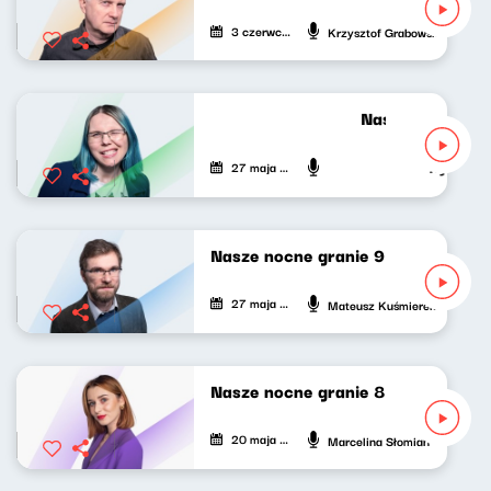
3 czerwca 2021
Krzysztof Grabowski
Nasze nocne gra
27 maja 2021
Agnieszka L
Nasze nocne granie 9
27 maja 2021
Mateusz Kuśmierek
Nasze nocne granie 8
20 maja 2021
Marcelina Słomian