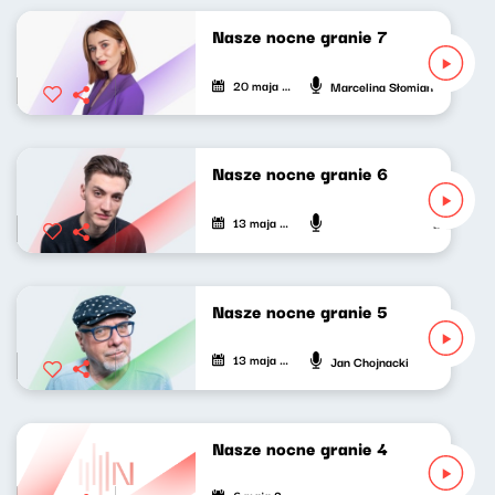
Nasze nocne granie 7
20 maja 2021
Marcelina Słomian
Nasze nocne granie 6
13 maja 2021
Mateusz An
Nasze nocne granie 5
13 maja 2021
Jan Chojnacki
Nasze nocne granie 4
6 maja 2021