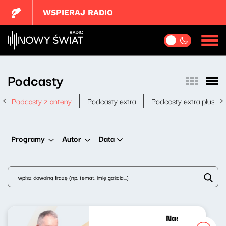
WSPIERAJ RADIO
Podcasty
Podcasty z anteny
Podcasty extra
Podcasty extra plus
Data
Programy
Autor
Nasze nocne gra