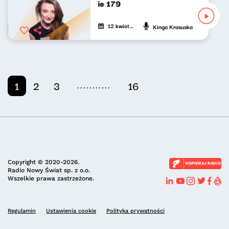
Nasze nocne granie 179
12 kwietnia 2022
Kinga Krasuska
...........
1
2
3
16
Copyright © 2020-2026.
WSPIERAJ RADIO
Radio Nowy Świat sp. z o.o.
Wszelkie prawa zastrzeżone.
Regulamin
Ustawienia cookie
Polityka prywatności