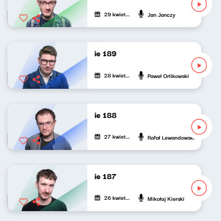
29 kwietnia 2022
Jan Janczy
Nasze nocne granie 189
28 kwietnia 2022
Paweł Orlikowski
Nasze nocne granie 188
27 kwietnia 2022
Rafał Lewandowski
Nasze nocne granie 187
26 kwietnia 2022
Mikołaj Kierski