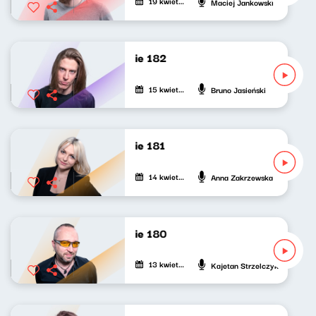
19 kwietnia 2022
Maciej Jankowski
Nasze nocne granie 182
15 kwietnia 2022
Bruno Jasieński
Nasze nocne granie 181
14 kwietnia 2022
Anna Zakrzewska
Nasze nocne granie 180
13 kwietnia 2022
Kajetan Strzelczyk