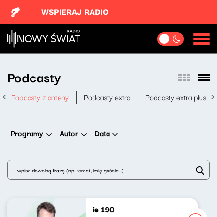
WSPIERAJ RADIO
Podcasty
Podcasty z anteny
Podcasty extra
Podcasty extra plus
Data
Programy
Autor
Nasze nocne granie 190