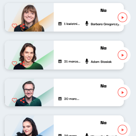
Nasze nocne gra
1 kwietnia 2022
Barbara Gregorczyk
Nasze nocne gra
31 marca 2022
Adam Stasiak
Nasze nocne gra
30 marca 2022
Nasze nocne gra
29 marca 2022
Weronika Boczek