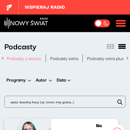
WSPIERAJ RADIO
Podcasty
Podcasty z anteny
Podcasty extra
Podcasty extra plus
Data
Programy
Autor
Nasze nocne gra