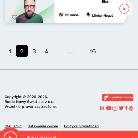
Nasze nocne gra
22 marca 2022
Michał Nogaś
...........
1
2
3
4
16
Copyright © 2020-2026.
WSPIERAJ RADIO
Radio Nowy Świat sp. z o.o.
Wszelkie prawa zastrzeżone.
Regulamin
Ustawienia cookie
Polityka prywatności
Pion i poziom!