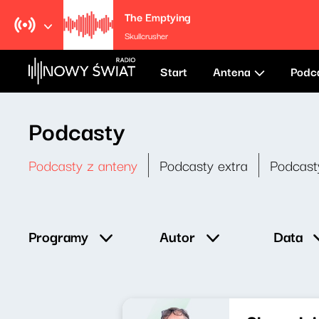
The Emptying
Skullcrusher
Start
Antena
Podc
Podcasty
Podcasty z anteny
Podcasty extra
Podcast
Data
Programy
Autor