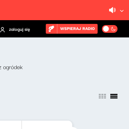
zaloguj się
WSPIERAJ RADIO
z ogródek