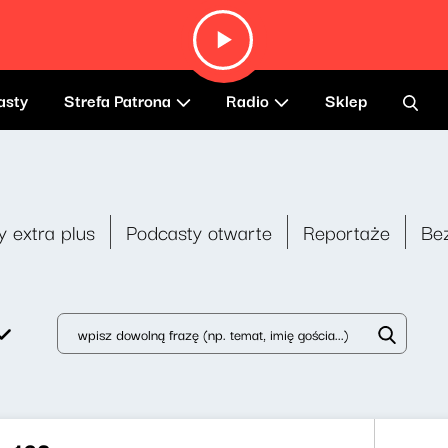
asty
Strefa Patrona
Radio
Sklep
y extra plus
Podcasty otwarte
Reportaże
Be