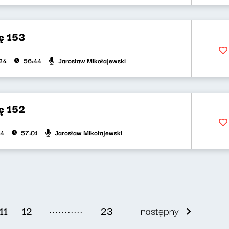
ę 153
Jarosław Mikołajewski
024
56:44
ę 152
Jarosław Mikołajewski
24
57:01
...........
11
12
23
następny