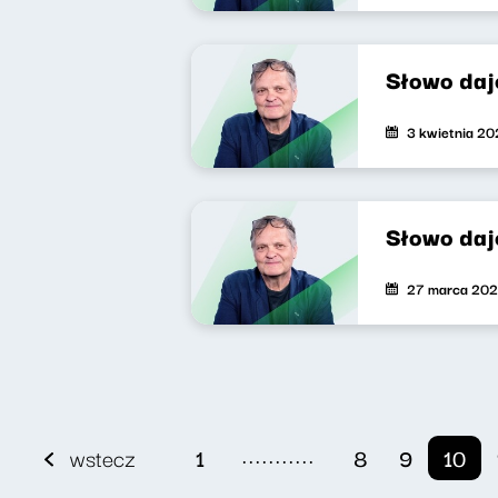
Słowo daj
3 kwietnia 2
Słowo daj
27 marca 20
...........
wstecz
1
8
9
10