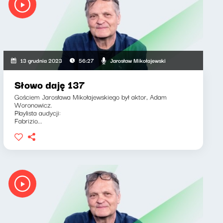
Jarosław Mikołajewski
13 grudnia 2023
56:27
Słowo daję 137
Gościem Jarosława Mikołajewskiego był aktor, Adam
Woronowicz.
Playlista audycji:
Fabrizio...