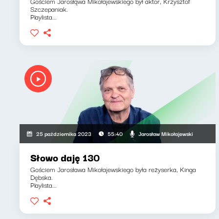
Gościem Jarosłąwa Mikołajewskiego był aktor, Krzysztof
Szczepaniak.
Playlista...
Jarosław Mikołajewski
25 października 2023
55:40
Słowo daję 130
Gościem Jarosława Mikołajewskiego była reżyserka, Kinga
Dębska.
Playlista...