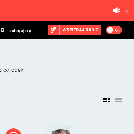
zaloguj się
WSPIERAJ RADIO
z ogródek