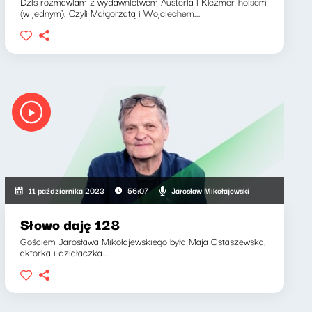
Dziś rozmawiam z wydawnictwem Austeria i Klezmer-hoisem
(w jednym). Czyli Małgorzatą i Wojciechem...
Jarosław Mikołajewski
11 października 2023
56:07
Słowo daję 128
Gościem Jarosława Mikołajewskiego była Maja Ostaszewska,
aktorka i działaczka...