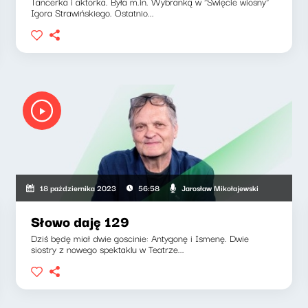
Tancerka i aktorka. Była m.in. Wybranką w "Święcie wiosny"
Igora Strawińskiego. Ostatnio...
Jarosław Mikołajewski
18 października 2023
56:58
Słowo daję 129
Dziś będę miał dwie goscinie: Antygonę i Ismenę. Dwie
siostry z nowego spektaklu w Teatrze...