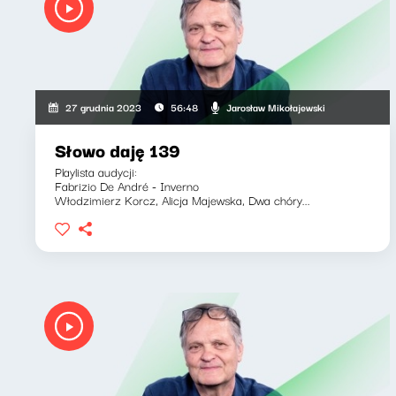
Jarosław Mikołajewski
27 grudnia 2023
56:48
Słowo daję 139
Playlista audycji:
Fabrizio De André - Inverno
Włodzimierz Korcz, Alicja Majewska, Dwa chóry...