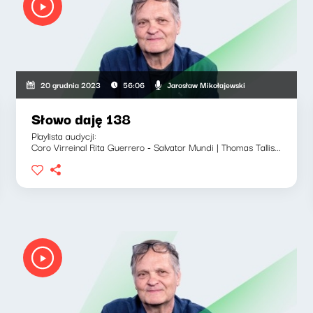
Jarosław Mikołajewski
20 grudnia 2023
56:06
Słowo daję 138
Playlista audycji:
Coro Virreinal Rita Guerrero - Salvator Mundi | Thomas Tallis...