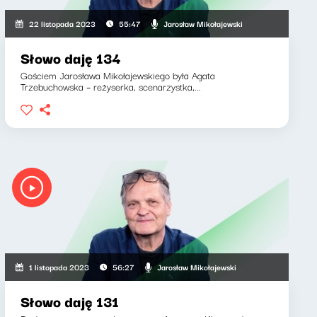
Jarosław Mikołajewski
22 listopada 2023
55:47
Słowo daję 134
Gościem Jarosława Mikołajewskiego była Agata
Trzebuchowska – reżyserka, scenarzystka,...
Jarosław Mikołajewski
1 listopada 2023
56:27
Słowo daję 131