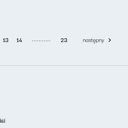
...........
13
14
23
następny
ści