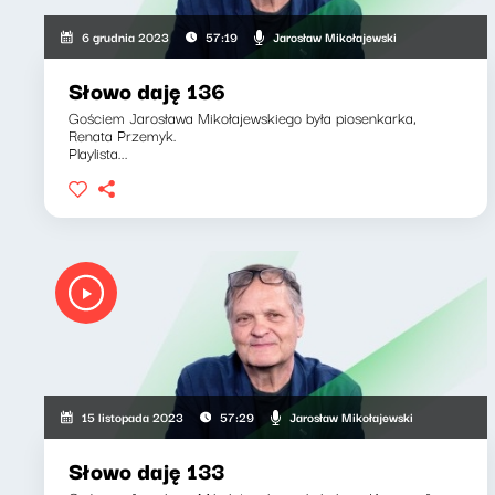
Jarosław Mikołajewski
6 grudnia 2023
57:19
Słowo daję 136
Gościem Jarosława Mikołajewskiego była piosenkarka,
Renata Przemyk.
Playlista...
Jarosław Mikołajewski
15 listopada 2023
57:29
Słowo daję 133