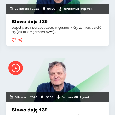
Jarosław Mikołajewski
29 listopada 2023
56:30
Słowo daję 135
Łagodny ale nieprzesłodzony mędrzec, który zamiast dzielić
się (jak to z mędrcami bywa)...
Jarosław Mikołajewski
8 listopada 2023
56:37
Słowo daję 132