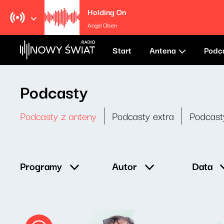
Holding On
Angel Olsen
Start
Antena
Podc
Podcasty
Podcasty z anteny
Podcasty extra
Podcast
Data
Programy
Autor