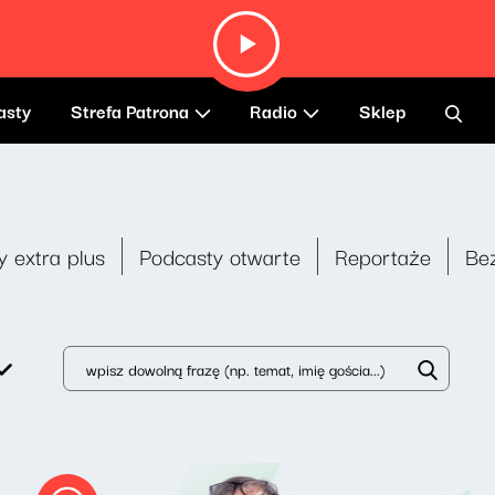
asty
Strefa Patrona
Radio
Sklep
y extra plus
Podcasty otwarte
Reportaże
Be