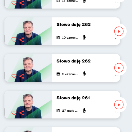
17 czerwca 2026
Jarosław Mi
Słowo daję 263
10 czerwca 2026
Jarosław Mi
Słowo daję 262
3 czerwca 2026
Jarosław Mi
Słowo daję 261
27 maja 2026
Jarosław Mi