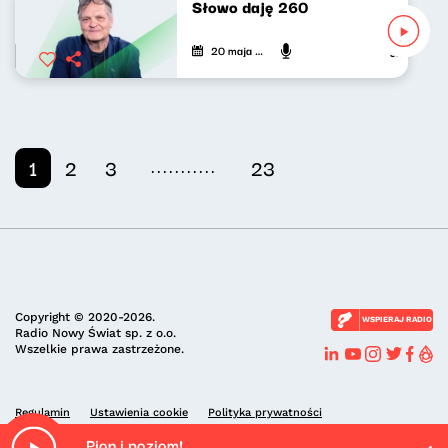
Słowo daję 260
20 maja 2026
Jarosław Mi
...........
1
2
3
23
Copyright © 2020-2026.
WSPIERAJ RADIO
Radio Nowy Świat sp. z o.o.
Wszelkie prawa zastrzeżone.
Regulamin
Ustawienia cookie
Polityka prywatności
Pion i poziom!