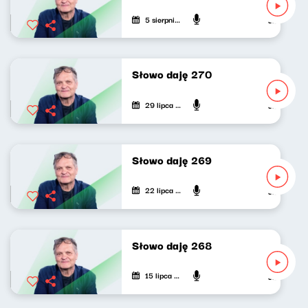
5 sierpnia 2026
Jarosław Mi
Słowo daję 270
29 lipca 2026
Jarosław Mi
Słowo daję 269
22 lipca 2026
Jarosław Mi
Słowo daję 268
15 lipca 2026
Jarosław Mi