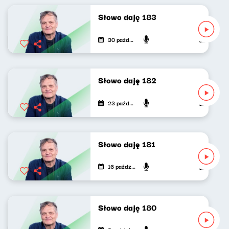
Słowo daję 183
30 października 2024
Jarosław Mi
Słowo daję 182
23 października 2024
Jarosław Mi
Słowo daję 181
16 października 2024
Jarosław Mi
Słowo daję 180