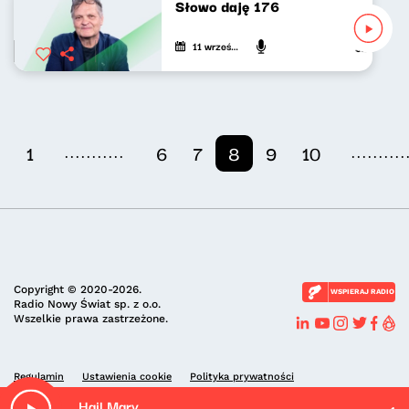
Słowo daję 176
11 września 2024
Jarosław Mi
...........
..........
1
6
7
8
9
10
Copyright © 2020-2026.
WSPIERAJ RADIO
Radio Nowy Świat sp. z o.o.
Wszelkie prawa zastrzeżone.
Regulamin
Ustawienia cookie
Polityka prywatności
Hail Mary