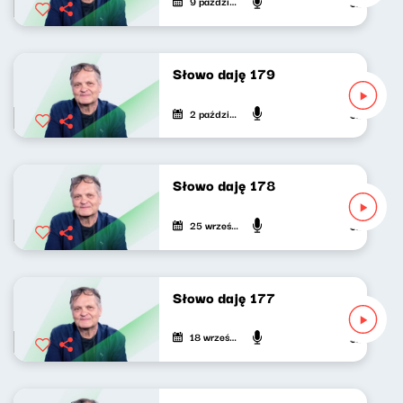
9 października 2024
Jarosław Mi
Słowo daję 179
2 października 2024
Jarosław Mi
Słowo daję 178
25 września 2024
Jarosław Mi
Słowo daję 177
18 września 2024
Jarosław Mi