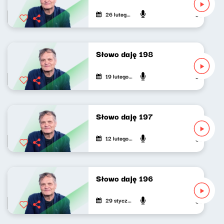
26 lutego 2025
Jarosław Mi
Słowo daję 198
19 lutego 2025
Jarosław Mi
Słowo daję 197
12 lutego 2025
Jarosław Mi
Słowo daję 196
29 stycznia 2025
Jarosław Mi