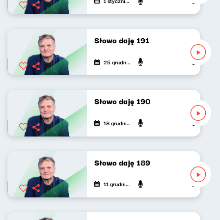
1 stycznia 2025
Jarosław Mi
Słowo daję 191
25 grudnia 2024
Jarosław Mi
Słowo daję 190
18 grudnia 2024
Jarosław Mi
Słowo daję 189
11 grudnia 2024
Jarosław Mi