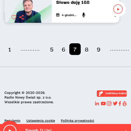
Słowo daję 188
4 grudnia 2024
Jarosław Mi
...........
...........
1
5
6
7
8
9
Copyright © 2020-2026.
WSPIERAJ RADIO
Radio Nowy Świat sp. z o.o.
Wszelkie prawa zastrzeżone.
Regulamin
Ustawienia cookie
Polityka prywatności
Smash It Up!