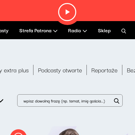
asty
Strefa Patrona
Radio
Sklep
y extra plus
Podcasty otwarte
Reportaże
Be