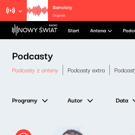
Samoloty
Organek
Start
Antena
Podc
Podcasty
Podcasty z anteny
Podcasty extra
Podcast
Data
Programy
Autor