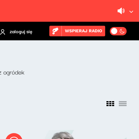
zaloguj się
WSPIERAJ RADIO
z ogródek