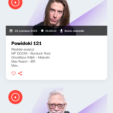
Bruno Jasieński
29 czerwca 2023
01:00:13
Powidoki 121
Playlista audycji:
MF DOOM - Burdock Root
Ghostface Killah - Malcolm
Max Roach - Effi
Max...