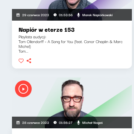
Marek Napiórkowski
29 czerwca 2023
01:53:56
Napiór w eterze 153
Playlista audycji:
Tom Ollendorff - A Song for You (feat. Conor Chaplin & Marc
Michel)
Tom...
Michał Nogaś
28 czerwca 2023
01:56:27