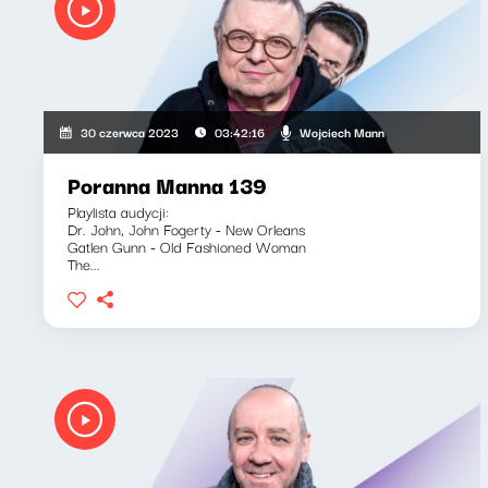
Wojciech Mann
30 czerwca 2023
03:42:16
Poranna Manna 139
Playlista audycji:
Dr. John, John Fogerty - New Orleans
Gatlen Gunn - Old Fashioned Woman
The...