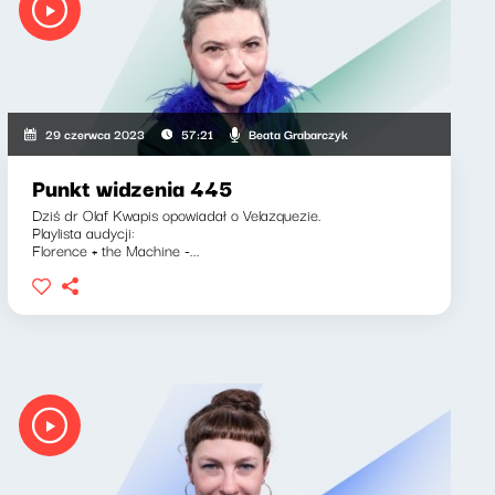
Beata Grabarczyk
29 czerwca 2023
57:21
Punkt widzenia 445
Dziś dr Olaf Kwapis opowiadał o Velazquezie.
Playlista audycji:
Florence + the Machine -...