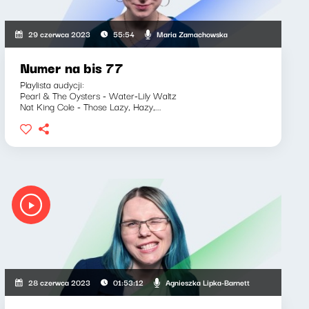
Maria Zamachowska
29 czerwca 2023
55:54
Numer na bis 77
Playlista audycji:
Pearl & The Oysters - Water-Lily Waltz
Nat King Cole - Those Lazy, Hazy,...
Agnieszka Lipka-Barnett
28 czerwca 2023
01:53:12