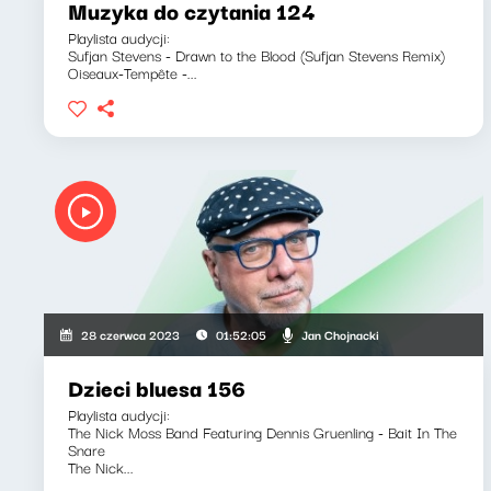
Muzyka do czytania 124
Playlista audycji:
Sufjan Stevens - Drawn to the Blood (Sufjan Stevens Remix)
Oiseaux-Tempête -...
Jan Chojnacki
28 czerwca 2023
01:52:05
Dzieci bluesa 156
Playlista audycji:
The Nick Moss Band Featuring Dennis Gruenling - Bait In The
Snare
The Nick...