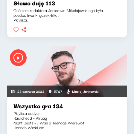
Słowo daję 113
Gościem redaktora Jarosława Mikołajewskiego była
poetka, Ewa Frączek-Biłat.
Playlista...
Maciej Jankowski
28 czerwca 2023
57:17
Wszystko gra 134
Playlista audycji:
Radiohead - Airbag
Night Beats - I Was a Teenage Werewolf
Hannah Wicklund -...