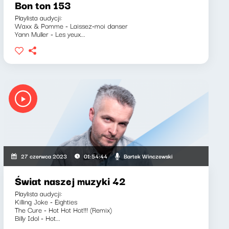
Bon ton 153
Playlista audycji:
Waxx & Pomme - Laissez-moi danser
Yann Muller - Les yeux...
Bartek Winczewski
27 czerwca 2023
01:54:44
Świat naszej muzyki 42
Playlista audycji:
Killing Joke - Eighties
The Cure - Hot Hot Hot!!! (Remix)
Billy Idol - Hot...