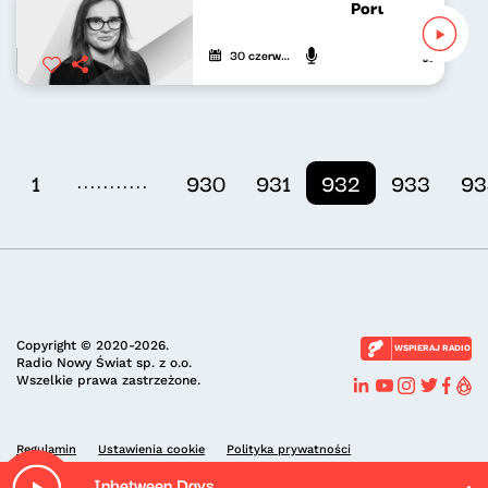
Porucznik Jagoda
30 czerwca 2023
Joanna Koł
...........
1
930
931
932
933
93
Copyright © 2020-2026.
WSPIERAJ RADIO
Radio Nowy Świat sp. z o.o.
Wszelkie prawa zastrzeżone.
Regulamin
Ustawienia cookie
Polityka prywatności
Inbetween Days