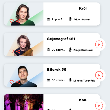
Krótkie zwierzeni
1 lipca 2023
Adam Stasiak
Sejsmograf 121
30 czerwca 2023
Kinga Krasuska
Biforek 56
30 czerwca 2023
Mikołaj Tyczyński
Koncert w Holu 4