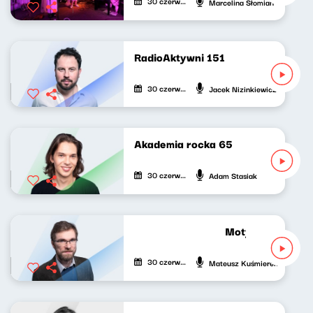
30 czerwca 2023
Marcelina Słomian
RadioAktywni 151
30 czerwca 2023
Jacek Nizinkiewicz
Akademia rocka 65
30 czerwca 2023
Adam Stasiak
Motyw przewodni
30 czerwca 2023
Mateusz Kuśmierek