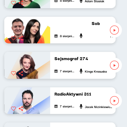
8 sierpnia 2026
Adam Stasiak
Sobotni brzask 
8 sierpnia 2026
Patryk Rabi
Sejsmograf 274
7 sierpnia 2026
Kinga Krasuska
RadioAktywni 311
7 sierpnia 2026
Jacek Nizinkiewicz