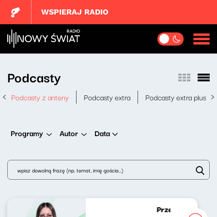
WSPIERAJ RADIO
Podcasty
Podcasty z anteny
Podcasty extra
Podcasty extra plus
Data
Programy
Autor
Przedmowa 8 [W