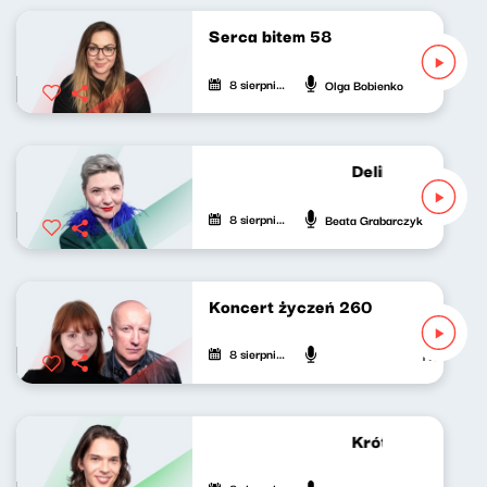
Serca bitem 58
8 sierpnia 2026
Olga Bobienko
Deliberatorium 
8 sierpnia 2026
Beata Grabarczyk
Koncert życzeń 260
8 sierpnia 2026
Piotr Bukar
Krótkie zwierzen