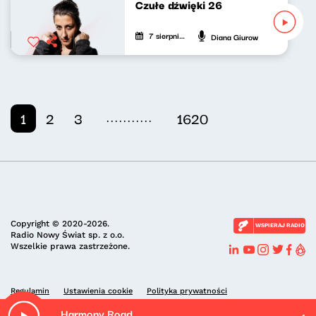
Czułe dźwięki 26
7 sierpnia 2026
Diana Giurow
...........
1
2
3
1620
Copyright © 2020-2026.
WSPIERAJ RADIO
Radio Nowy Świat sp. z o.o.
Wszelkie prawa zastrzeżone.
Regulamin
Ustawienia cookie
Polityka prywatności
Harmony Road