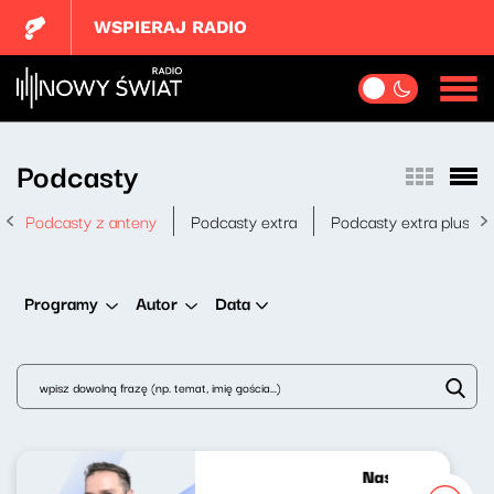
WSPIERAJ RADIO
Podcasty
Podcasty z anteny
Podcasty extra
Podcasty extra plus
Data
Programy
Autor
Nasze nocne gra