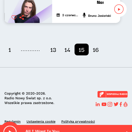
Nasze nocne gra
3 czerwca 2021
Bruno Jasieński
...........
1
13
14
15
16
Copyright © 2020-2026.
WSPIERAJ RADIO
Radio Nowy Świat sp. z o.o.
Wszelkie prawa zastrzeżone.
Regulamin
Ustawienia cookie
Polityka prywatności
All I Want Is You