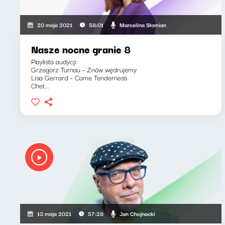
Marcelina Słomian
20 maja 2021
58:01
Nasze nocne granie 8
Playlista audycji:
Grzegorz Turnau - Znów wędrujemy
Lisa Gerrard - Come Tenderness
Chet...
Jan Chojnacki
13 maja 2021
57:28