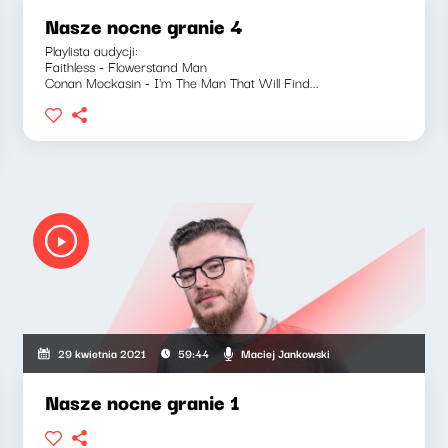
Nasze nocne granie 4
Playlista audycji:
Faithless - Flowerstand Man
Conan Mockasin - I'm The Man That Will Find...
Maciej Jankowski
29 kwietnia 2021
59:44
Nasze nocne granie 1