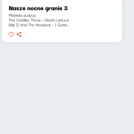
Nasze nocne granie 3
Playlista audycji:
The Cadillac Three - Devil's Lettuce
Billy D And The Hoodoos - I Gotta...