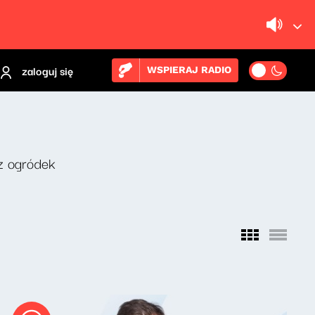
zaloguj się
WSPIERAJ RADIO
z ogródek