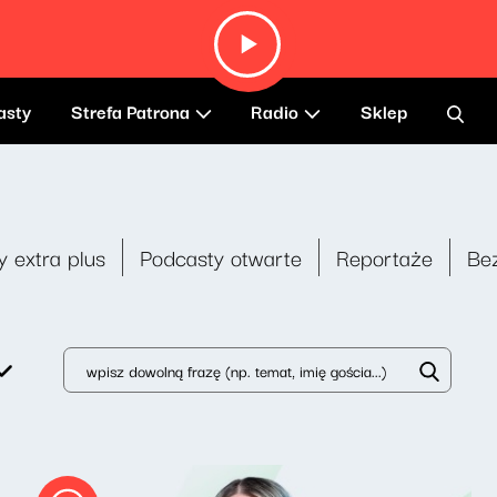
asty
Strefa Patrona
Radio
Sklep
y extra plus
Podcasty otwarte
Reportaże
Be