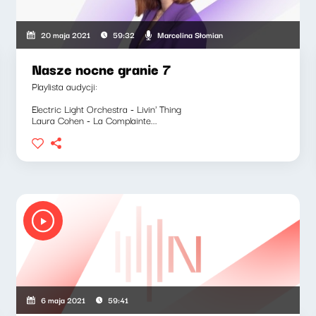
Marcelina Słomian
20 maja 2021
59:32
Nasze nocne granie 7
Playlista audycji:
Electric Light Orchestra - Livin' Thing
Laura Cohen - La Complainte...
6 maja 2021
59:41