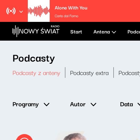
Alone With You
Carla dal Forno
Start
Antena
Podc
Podcasty
Podcasty z anteny
Podcasty extra
Podcast
Data
Programy
Autor