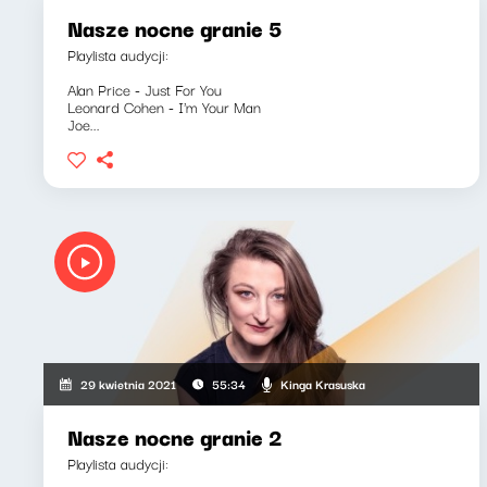
Nasze nocne granie 5
Playlista audycji:
Alan Price - Just For You
Leonard Cohen - I'm Your Man
Joe...
Kinga Krasuska
29 kwietnia 2021
55:34
Nasze nocne granie 2
Playlista audycji: