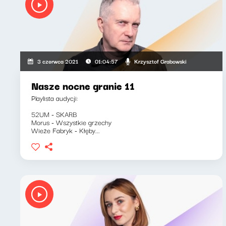
Krzysztof Grabowski
3 czerwca 2021
01:04:57
Nasze nocne granie 11
Playlista audycji:
52UM - SKARB
Morus - Wszystkie grzechy
Wieże Fabryk - Kłęby...