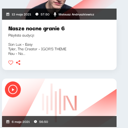
Mateusz Andruszkiewicz
13 maja 2021
57:50
Nasze nocne granie 6
Playlista audycji:
Son Lux - Easy
Tyler, The Creator - IGOR'S THEME
Rau - No...
6 maja 2021
56:50