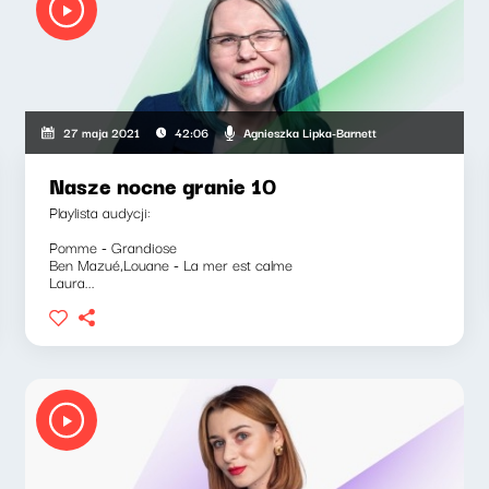
Agnieszka Lipka-Barnett
27 maja 2021
42:06
Nasze nocne granie 10
Playlista audycji:
Pomme - Grandiose
Ben Mazué,Louane - La mer est calme
Laura...