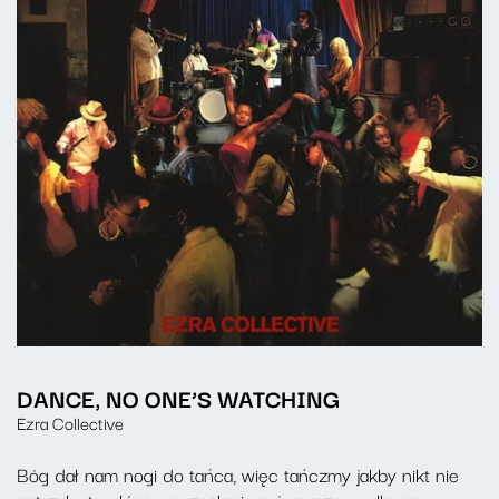
DANCE, NO ONE’S WATCHING
Ezra Collective
Bóg dał nam nogi do tańca, więc tańczmy jakby nikt nie