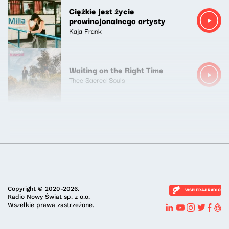
Ciężkie jest życie
prowincjonalnego artysty
Kaja Frank
Waiting on the Right Time
Thee Sacred Souls
Copyright © 2020-2026.
WSPIERAJ RADIO
Radio Nowy Świat sp. z o.o.
Wszelkie prawa zastrzeżone.