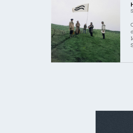
C
d
I
S