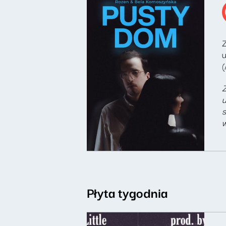
Z
u
(
Z
u
s
w
Płyta tygodnia