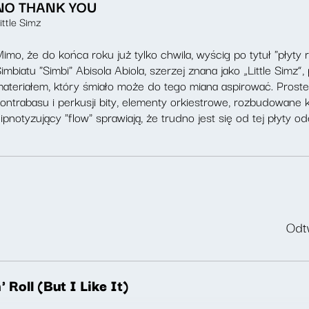
NO THANK YOU
ittle Simz
imo, że do końca roku już tylko chwila, wyścig po tytuł "płyty r
imbiatu "Simbi" Abisola Abiola, szerzej znana jako „Little Simz”
ateriałem, który śmiało może do tego miana aspirować. Proste,
ontrabasu i perkusji bity, elementy orkiestrowe, rozbudowane
ipnotyzujący "flow" sprawiają, że trudno jest się od tej płyty o
Odtw
' Roll (But I Like It)