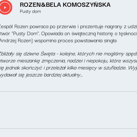
ROZEN&BELA KOMOSZYŃSKA
Pusty dom
espół Rozen powraca po przerwie i prezentuje nagrany z udzi
twór "Pusty Dom". Opowiada on świąteczną historię o tęsknocie
Andrzej Rozen) wspomina proces powstawania singla:
bliżały się dziwne Święta - kolejne, których nie mogliśmy spę
tworze mieszankę zmęczenia, nadziei i niepokoju, które wszys
ię jednak skończyć i przeleżał kilka miesięcy w szufladzie. Wyj
ydawał się jeszcze bardziej aktualny…