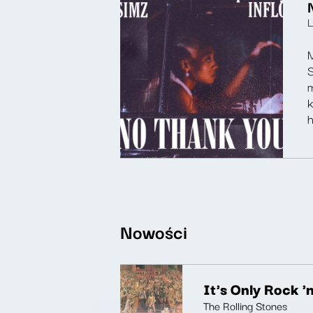
L
M
S
m
k
h
Nowości
It's Only Rock 'n
The Rolling Stones