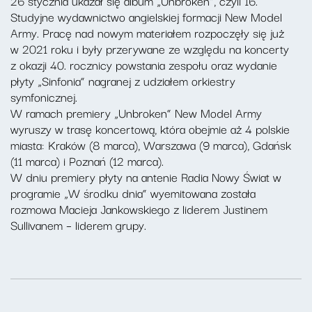
26 stycznia ukazał się album „Unbroken”, czyli 16.
Studyjne wydawnictwo angielskiej formacji New Model
Army. Pracę nad nowym materiałem rozpoczęły się już
w 2021 roku i były przerywane ze względu na koncerty
z okazji 40. rocznicy powstania zespołu oraz wydanie
płyty „Sinfonia” nagranej z udziałem orkiestry
symfonicznej.
W ramach premiery „Unbroken” New Model Army
wyruszy w trasę koncertową, która obejmie aż 4 polskie
miasta: Kraków (8 marca), Warszawa (9 marca), Gdańsk
(11 marca) i Poznań (12 marca).
W dniu premiery płyty na antenie Radia Nowy Świat w
programie „W środku dnia” wyemitowana została
rozmowa Macieja Jankowskiego z liderem Justinem
Sullivanem – liderem grupy.