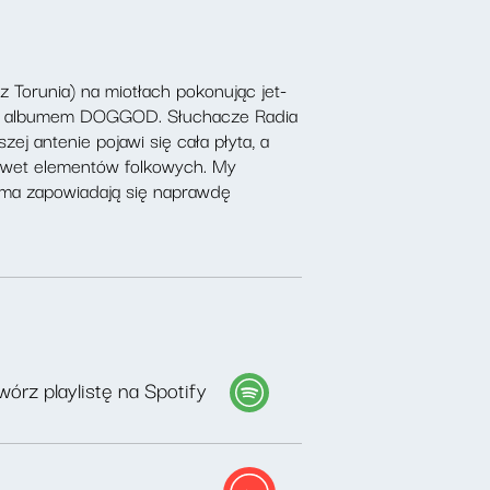
z Torunia) na miotłach pokonując jet-
zym albumem DOGGOD. Słuchacze Radia
j antenie pojawi się cała płyta, a
nawet elementów folkowych. My
sma zapowiadają się naprawdę
órz playlistę na Spotify