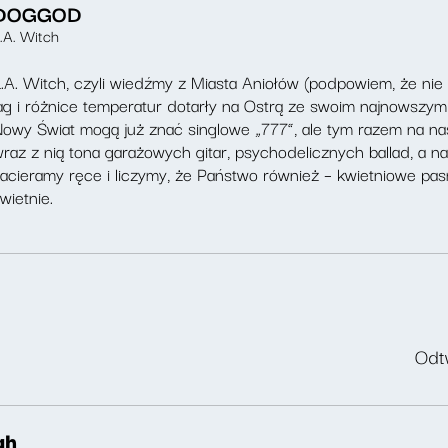
DOGGOD
.A. Witch
.A. Witch, czyli wiedźmy z Miasta Aniołów (podpowiem, że nie 
ag i różnice temperatur dotarły na Ostrą ze swoim najnows
owy Świat mogą już znać singlowe „777”, ale tym razem na nasze
raz z nią tona garażowych gitar, psychodelicznych ballad, a 
acieramy ręce i liczymy, że Państwo również – kwietniowe pa
wietnie.
Odtw
gh