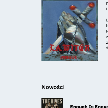
L
L
l
N
w
z
ś
Nowości
Enough Is Enou