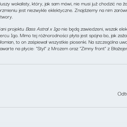
uszy wokalisty, który, jak sam mówi, nie musi już chodzić n
rzmieniu jest niezwykle eklektyczne. Znajdziemy na nim zaró
twory.
ani projektu
Bass Astral x Igo
nie będą zawiedzeni, wszak elek
ercu Igo. Mimo tej różnorodności płyta jest spójna bo, jak za
łomian, to on zaśpiewał wszystkie piosenki. Na szczególna u
awarte na płycie: "Styl" z Mrozem oraz "Zimny front" z Błażej
Odtw