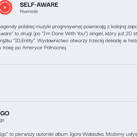
SELF-AWARE
Riverside
egendy polskiej muzyki progresywnej powracają z kolejną zapo
ware" to drugi (po "I’m Done With You") singiel, który już 20
rążku "ID.Entity". Wydawnictwo otworzy trzecią dekadę w histo
 trasę po Ameryce Północnej.
IGO
go
Igo" to pierwszy autorski album Igora Walaszka. Możemy usły