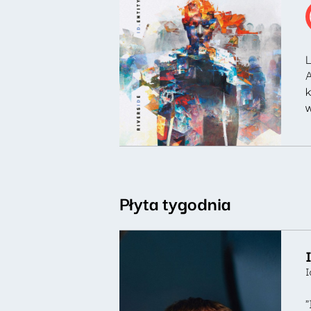
L
A
k
w
Płyta tygodnia
I
"