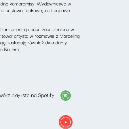
a żadne kompromisy. Wydawnictwo w
wno soulowo-funkowe, jak i popowe
tronika jest głęboko zakorzeniona w
żartował artysta w rozmowie z Marceliną
wagę zasługują również dwa duety
em Królem.
órz playlistę na Spotify