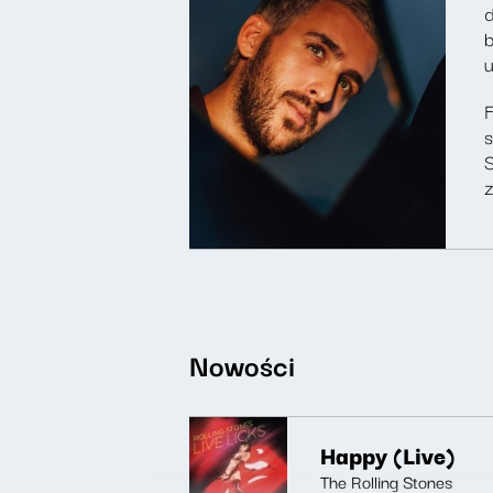
d
b
u
F
s
S
z
Nowości
Happy (Live)
The Rolling Stones