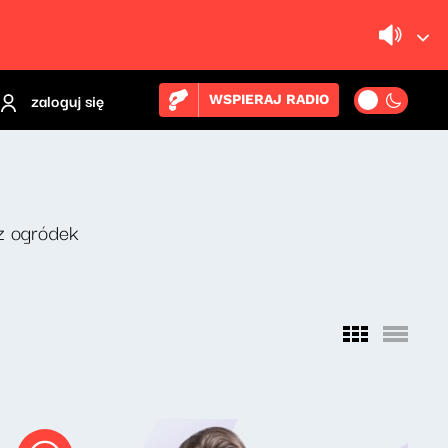
zaloguj się
WSPIERAJ RADIO
z ogródek