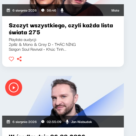
Mateusz Andruszki
6 sierpnia 2026
56:46
Szczyt wszystkiego, czyli każda lista
świata 275
Playlista audycji:
2pillz & Mono & Grey D - THÁC NÌNG
Saigon Soul Revival - Khúc Tình...
Jan Niebudek
6 sierpnia 2026
02:55:09