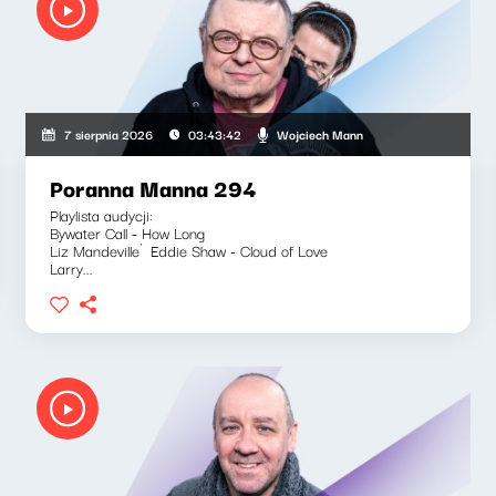
Wojciech Mann
7 sierpnia 2026
03:43:42
Poranna Manna 294
Playlista audycji:
Bywater Call - How Long
Liz Mandeville`Eddie Shaw - Cloud of Love
Larry...