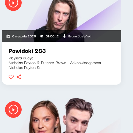
Bruno Jasieński
6 sierpnia 2026
01:06:12
Powidoki 283
Playlista audycji:
Nicholas Payton & Butcher Brown - Acknowledgement
Nicholas Payton &...