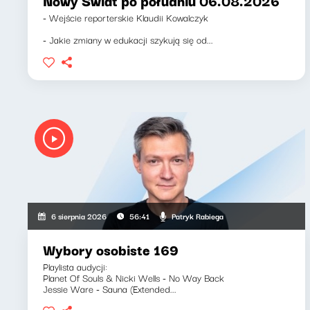
Nowy Świat po południu 06.08.2026
- Wejście reporterskie Klaudii Kowalczyk
- Jakie zmiany w edukacji szykują się od...
Patryk Rabiega
6 sierpnia 2026
56:41
Wybory osobiste 169
Playlista audycji:
Planet Of Souls & Nicki Wells - No Way Back
Jessie Ware - Sauna (Extended...