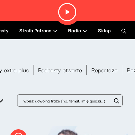
asty
Strefa Patrona
Radio
Sklep
y extra plus
Podcasty otwarte
Reportaże
Be