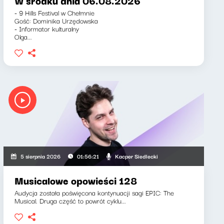
W środku dnia 06.08.2026
- 9 Hills Festival w Chełmnie
Gość: Dominika Urzędowska
- Informator kulturalny
Olga...
Kacper Siedlecki
5 sierpnia 2026
01:56:21
Musicalowe opowieści 128
Audycja została poświęcona kontynuacji sagi EPIC: The
Musical. Druga część to powrót cyklu...