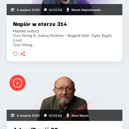
Marek Napiórkowski
6 sierpnia 2026
01:52:53
Napiór w eterze 314
Playlista audycji:
Cory Wong & Joshua Redman - Bogatell (feat. Taylor Eigsti)
(Live)
Cory Wong...
Artur Barciś
6 sierpnia 2026
01:52:24