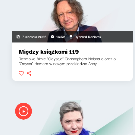
Ryszard Koziołek
7 sierpnia 2026
16:52
Między książkami 119
Rozmowa filmie "Odyseja" Christophera Nolana o oraz o
"Odysei" Homera w nowym przekładzie Anny...