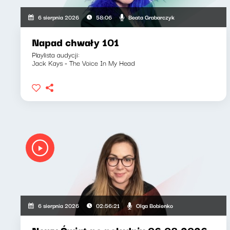
Beata Grabarczyk
6 sierpnia 2026
58:06
Napad chwały 101
Playlista audycji:
Jack Kays - The Voice In My Head
Olga Bobienko
6 sierpnia 2026
02:56:21