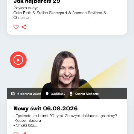
Jak najBarciś 29
Playlista audycji:
Colin Firth & Stellan Skarsgard & Amanda Seyfried &
Christine...
Ksenia Maćczak
6 sierpnia 2026
03:55:24
Nowy świt 06.08.2026
- Tęsknota za latami 90-tymi. Za czym dokładnie tęsknimy?
Kacper Badura
- Smaki lata....