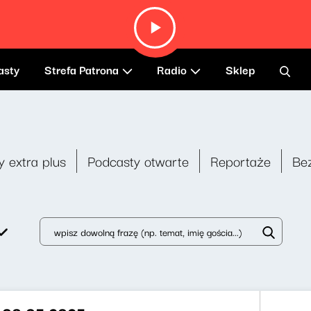
asty
Strefa Patrona
Radio
Sklep
y extra plus
Podcasty otwarte
Reportaże
Be