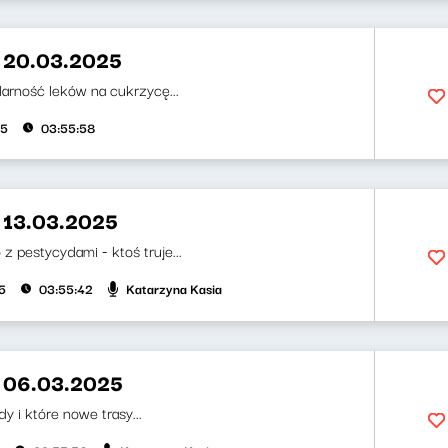
 20.03.2025
arność leków na cukrzycę...
25
03:55:58
 13.03.2025
z pestycydami - ktoś truje...
Katarzyna Kasia
5
03:55:42
 06.03.2025
dy i które nowe trasy...