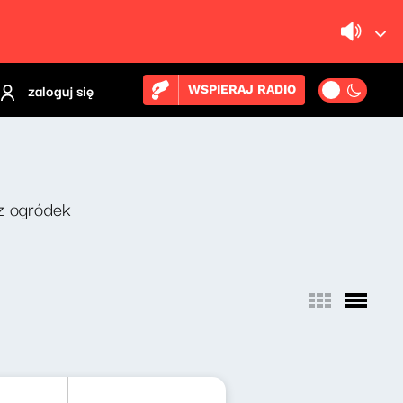
zaloguj się
WSPIERAJ RADIO
z ogródek