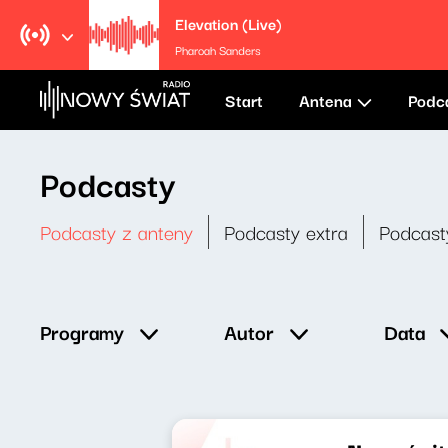
Elevation (Live)
Pharoah Sanders
Start
Antena
Podc
Podcasty
Podcasty z anteny
Podcasty extra
Podcast
Data
Programy
Autor