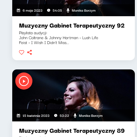
Monika Borzym
6 maja 2023
54:05
Muzyczny Gabinet Terapeutyczny 92
Playlista audycji:
John Coltrane & Johnny Hartman - Lush Life
Feist - I Wish I Didn’t Miss...
Monika Borzym
15 kwietnia 2023
53:22
Muzyczny Gabinet Terapeutyczny 89