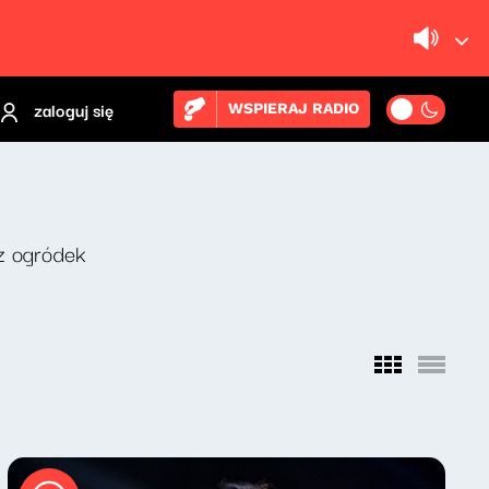
zaloguj się
WSPIERAJ RADIO
z ogródek