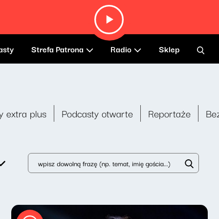
asty
Strefa Patrona
Radio
Sklep
y extra plus
Podcasty otwarte
Reportaże
Be