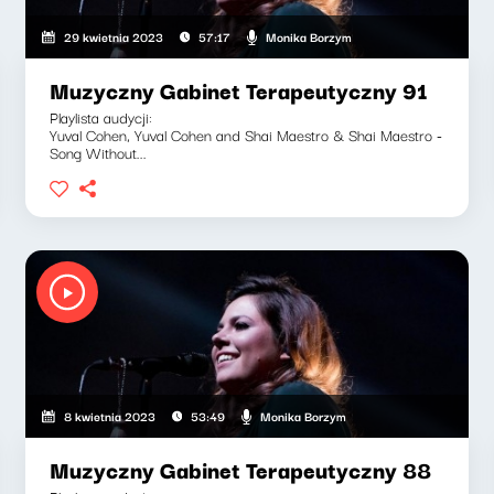
Monika Borzym
29 kwietnia 2023
57:17
Muzyczny Gabinet Terapeutyczny 91
Playlista audycji:
Yuval Cohen, Yuval Cohen and Shai Maestro & Shai Maestro -
Song Without...
Monika Borzym
8 kwietnia 2023
53:49
Muzyczny Gabinet Terapeutyczny 88