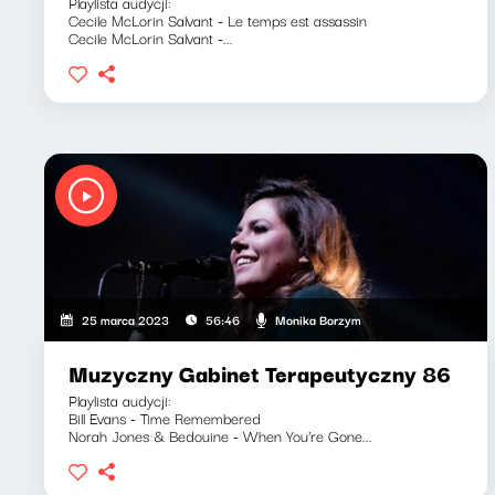
Playlista audycji:
Cecile McLorin Salvant - Le temps est assassin
Cecile McLorin Salvant -...
Monika Borzym
25 marca 2023
56:46
Muzyczny Gabinet Terapeutyczny 86
Playlista audycji:
Bill Evans - Time Remembered
Norah Jones & Bedouine - When You're Gone...