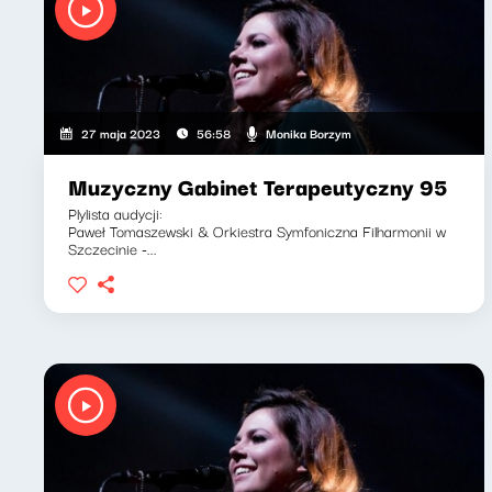
Monika Borzym
27 maja 2023
56:58
Muzyczny Gabinet Terapeutyczny 95
Plylista audycji:
Paweł Tomaszewski & Orkiestra Symfoniczna Filharmonii w
Szczecinie -...