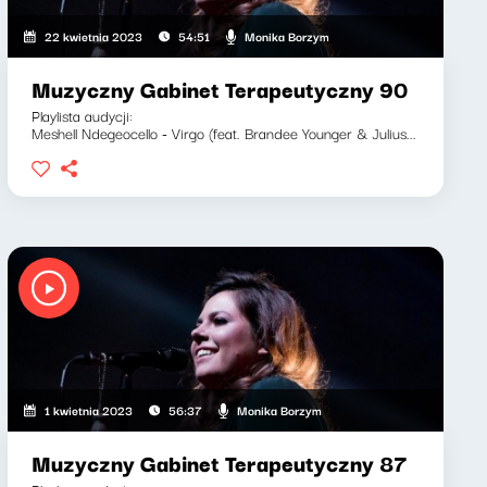
Monika Borzym
22 kwietnia 2023
54:51
Muzyczny Gabinet Terapeutyczny 90
Playlista audycji:
Meshell Ndegeocello - Virgo (feat. Brandee Younger & Julius...
Monika Borzym
1 kwietnia 2023
56:37
Muzyczny Gabinet Terapeutyczny 87