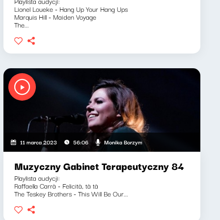
Playlista audycji:
Lionel Loueke - Hang Up Your Hang Ups
Marquis Hill - Maiden Voyage
The...
Monika Borzym
11 marca 2023
56:06
Muzyczny Gabinet Terapeutyczny 84
Playlista audycji:
Raffaella Carrà - Felicità, tà tà
The Teskey Brothers - This Will Be Our...