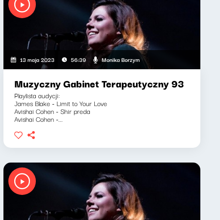
Monika Borzym
13 maja 2023
56:39
Muzyczny Gabinet Terapeutyczny 93
Playlista audycji:
James Blake - Limit to Your Love
Avishai Cohen - Shir preda
Avishai Cohen -...