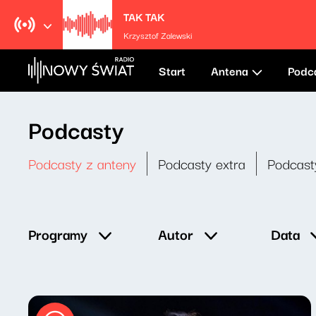
TAK TAK
Krzysztof Zalewski
Start
Antena
Podc
Podcasty
Podcasty z anteny
Podcasty extra
Podcast
Data
Programy
Autor