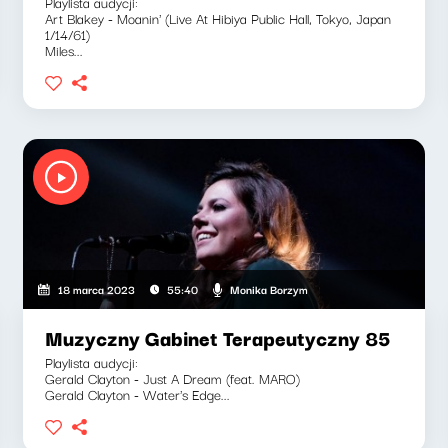
Playlista audycji:
Art Blakey - Moanin' (Live At Hibiya Public Hall, Tokyo, Japan
1/14/61)
Miles...
Monika Borzym
18 marca 2023
55:40
Muzyczny Gabinet Terapeutyczny 85
Playlista audycji:
Gerald Clayton - Just A Dream (feat. MARO)
Gerald Clayton - Water's Edge...