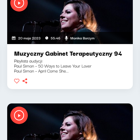
Monika Borzym
20 maja 2023
55:46
Muzyczny Gabinet Terapeutyczny 94
Playlista audycji:
Paul Simon - 50 Ways to Leave Your Lover
Paul Simon - April Come She...