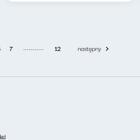
...........
6
7
12
następny
ści