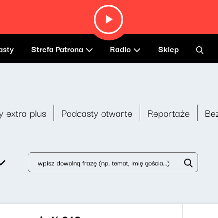
asty
Strefa Patrona
Radio
Sklep
y extra plus
Podcasty otwarte
Reportaże
Be