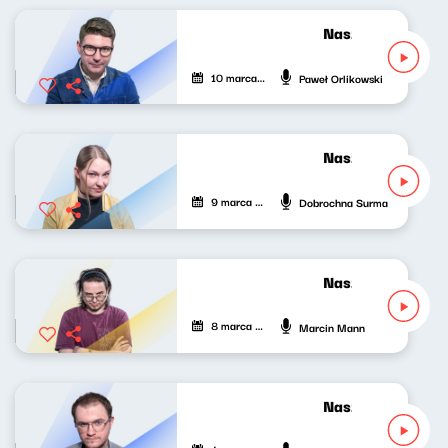
Nasze nocne gran
10 marca 2022
Paweł Orlikowski
Nasze nocne gran
9 marca 2022
Dobrochna Surma
Nasze nocne gran
8 marca 2022
Marcin Mann
Nasze nocne gran