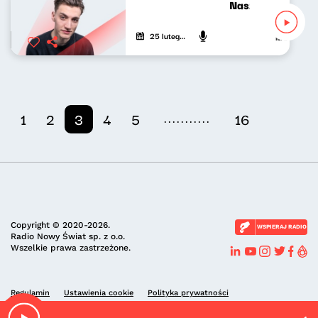
Nasze nocne gran
25 lutego 2022
Mateusz And
...........
1
2
3
4
5
16
Copyright © 2020-2026.
WSPIERAJ RADIO
Radio Nowy Świat sp. z o.o.
Wszelkie prawa zastrzeżone.
Regulamin
Ustawienia cookie
Polityka prywatności