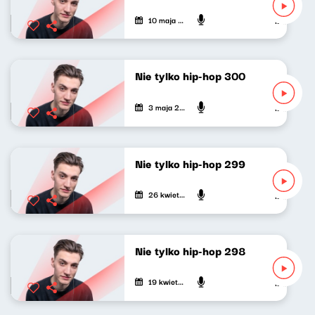
10 maja 2026
Mateusz An
Nie tylko hip-hop 300
3 maja 2026
Mateusz An
Nie tylko hip-hop 299
26 kwietnia 2026
Mateusz An
Nie tylko hip-hop 298
19 kwietnia 2026
Mateusz An