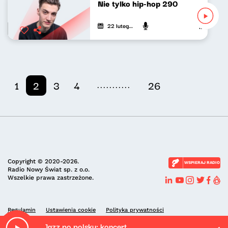
Nie tylko hip-hop 290
22 lutego 2026
Mateusz An
...........
1
2
3
4
26
Copyright © 2020-2026.
WSPIERAJ RADIO
Radio Nowy Świat sp. z o.o.
Wszelkie prawa zastrzeżone.
Regulamin
Ustawienia cookie
Polityka prywatności
Jazz po polsku: koncert