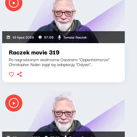
Tomasz Raczek
19 lipca 2026
57:59
Raczek movie 319
Po nagrodzonym siedmioma Oscarami "Oppenheimerze"
Christopher Nolan zajął się adaptacją "Odysei"...