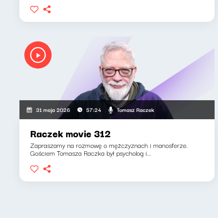
Tomasz Raczek
31 maja 2026
57:24
Raczek movie 312
Zapraszamy na rozmowę o mężczyznach i manosferze.
Gościem Tomasza Raczka był psycholog i...