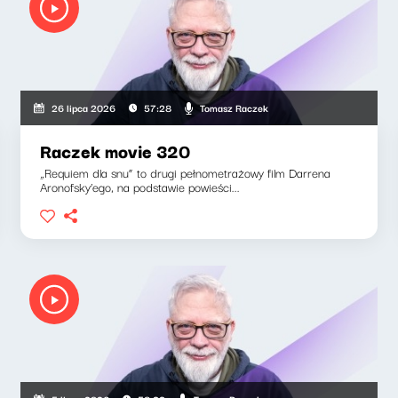
Tomasz Raczek
26 lipca 2026
57:28
Raczek movie 320
„Requiem dla snu” to drugi pełnometrażowy film Darrena
Aronofsky’ego, na podstawie powieści...