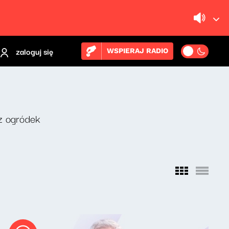
zaloguj się
WSPIERAJ RADIO
z ogródek