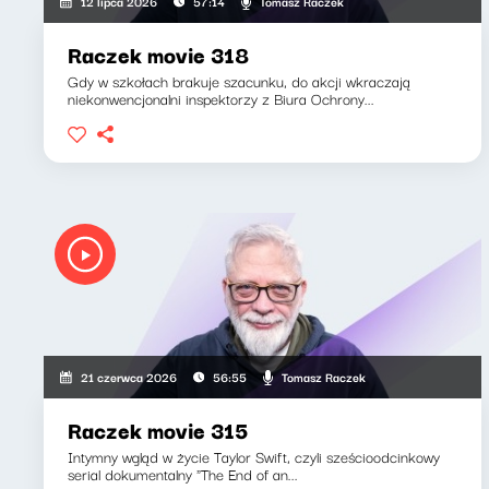
Tomasz Raczek
12 lipca 2026
57:14
Raczek movie 318
Gdy w szkołach brakuje szacunku, do akcji wkraczają
niekonwencjonalni inspektorzy z Biura Ochrony...
Tomasz Raczek
21 czerwca 2026
56:55
Raczek movie 315
Intymny wgląd w życie Taylor Swift, czyli sześcioodcinkowy
serial dokumentalny "The End of an...