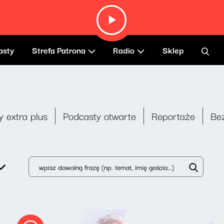
asty
Strefa Patrona
Radio
Sklep
y extra plus
Podcasty otwarte
Reportaże
Be