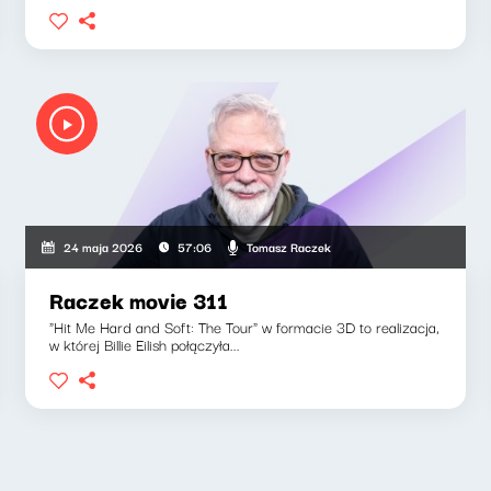
Tomasz Raczek
24 maja 2026
57:06
Raczek movie 311
"Hit Me Hard and Soft: The Tour" w formacie 3D to realizacja,
w której Billie Eilish połączyła...