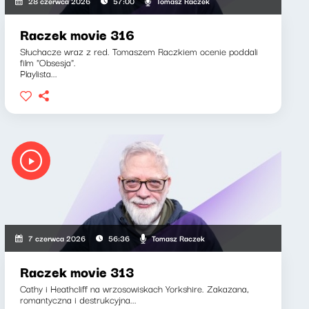
Tomasz Raczek
28 czerwca 2026
57:00
Raczek movie 316
Słuchacze wraz z red. Tomaszem Raczkiem ocenie poddali
film "Obsesja".
Playlista...
Tomasz Raczek
7 czerwca 2026
56:36
Raczek movie 313
Cathy i Heathcliff na wrzosowiskach Yorkshire. Zakazana,
romantyczna i destrukcyjna...