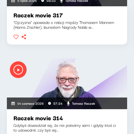
Tomasz Raczek
5 lipca 2026
58:33
Raczek movie 317
"Ojczyzna" opowiada o relacji między Thomasem Mannem
(Hanns Zischler), laureatem Nagrody Nobla w...
Tomasz Raczek
14 czerwca 2026
57:34
Raczek movie 314
Gdybyś dowiedział się, że nie jesteśmy sami i gdyby ktoś ci
to udowodnił, czy byś się...