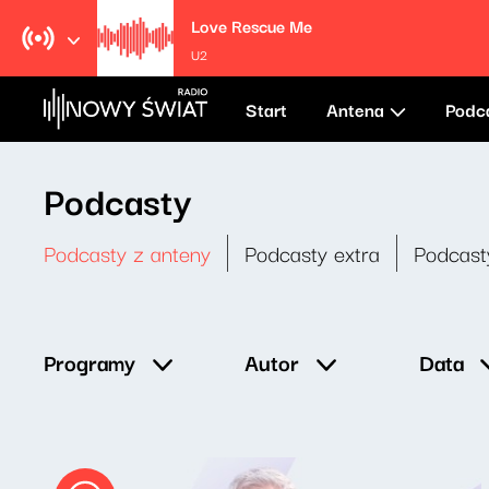
Love Rescue Me
U2
Start
Antena
Podc
Podcasty
Podcasty z anteny
Podcasty extra
Podcast
Data
Programy
Autor