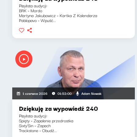
Playlista audycji:
BRK - Mordo
Martyna Jakubowicz - Kartka Z Kalendarza
Pablopavo - Wpuść...
Adam Nowak
1 czerwca 2026
01:53:00
Dziękuję za wypowiedź 240
Playlista audycji:
Spięty - Zapalenie przedrostka
Sixty'Sin - Zapach
Trackstone - Obudź...