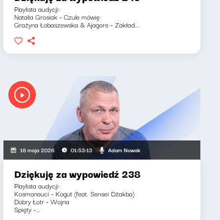
Playlista audycji:
Natalia Grosiak - Czule mówię
Grażyna Łobaszewska & Ajagore - Zakład...
Adam Nowak
18 maja 2026
01:53:13
Dziękuję za wypowiedź 238
Playlista audycji:
Kosmonauci - Kogut (feat. Sensei Dżakba)
Dobry Łotr - Wojna
Spięty -...