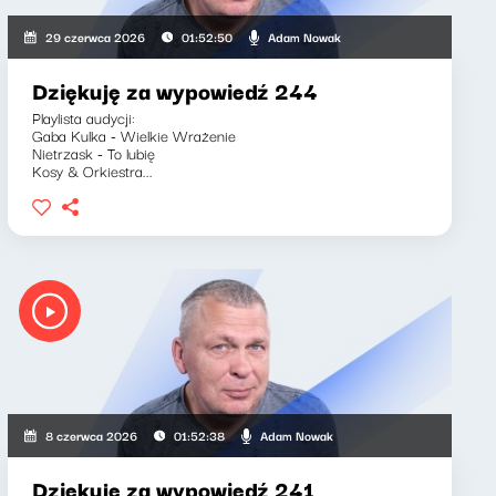
Adam Nowak
29 czerwca 2026
01:52:50
Dziękuję za wypowiedź 244
Playlista audycji:
Gaba Kulka - Wielkie Wrażenie
Nietrzask - To lubię
Kosy & Orkiestra...
Adam Nowak
8 czerwca 2026
01:52:38
Dziękuję za wypowiedź 241