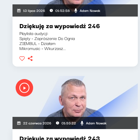
Adam Nowak
13 lipca 2026
01:52:58
Dziękuję za wypowiedź 246
Playlista audycji:
Spięty - Zaprószenie Do Ognia
ZIEMBUL - Działam
Mikromusic - Wkurzasz...
Adam Nowak
22 czerwca 2026
01:53:22
Dziękuję za wypowiedź 243