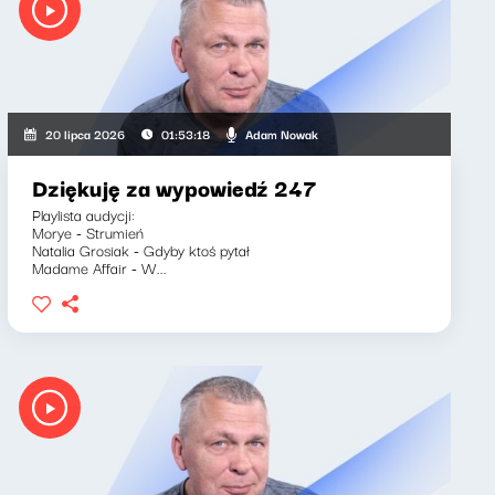
Adam Nowak
20 lipca 2026
01:53:18
Dziękuję za wypowiedź 247
Playlista audycji:
Morye - Strumień
Natalia Grosiak - Gdyby ktoś pytał
Madame Affair - W...