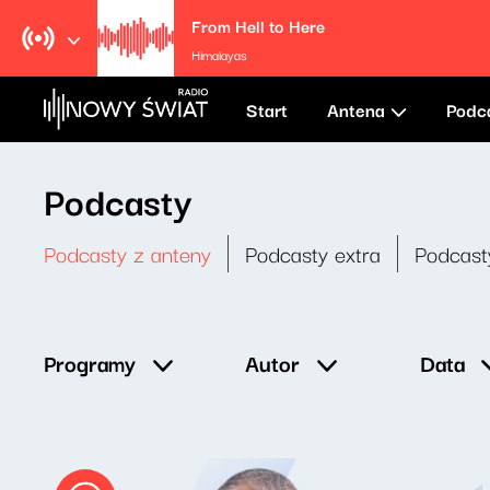
From Hell to Here
Himalayas
Start
Antena
Podc
Podcasty
Podcasty z anteny
Podcasty extra
Podcast
Data
Programy
Autor