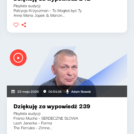
Playlista audycji:
Patrycja Krzyczman - To Mogłeś być Ty
Anna Maria Jopek & Marcin...
Adam Nowak
25 maja 2026
01:54:16
Dziękuję za wypowiedź 239
Playlista audycji:
Franio Mucha - SERDECZNE SŁOWA
Lech Janerka - Forma
The Ferrules - Zimne...