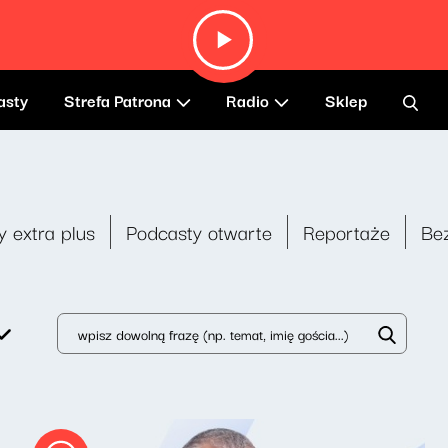
asty
Strefa Patrona
Radio
Sklep
y extra plus
Podcasty otwarte
Reportaże
Be