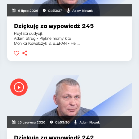
Adam Nowak
6 lipca 2026
01:53:37
Dziękuję za wypowiedź 245
Playlista audycji:
Adam Strug - Piękne mamy lato
Monika Kowalczyk & BIERAN - Hej,...
Adam Nowak
15 czerwca 2026
01:53:30
Dziękuję za wypowiedź 242