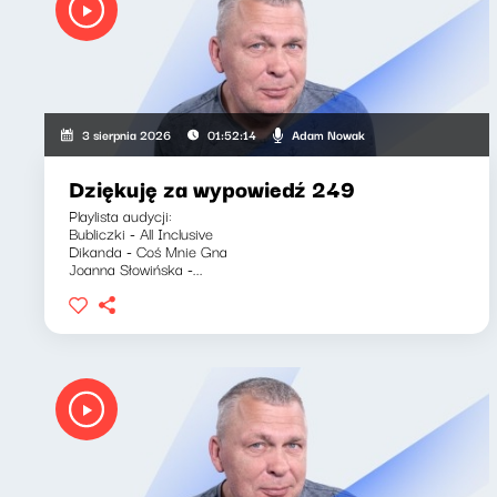
Adam Nowak
3 sierpnia 2026
01:52:14
Dziękuję za wypowiedź 249
Playlista audycji:
Bubliczki - All Inclusive
Dikanda - Coś Mnie Gna
Joanna Słowińska -...