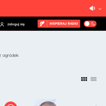
zaloguj się
WSPIERAJ RADIO
z ogródek