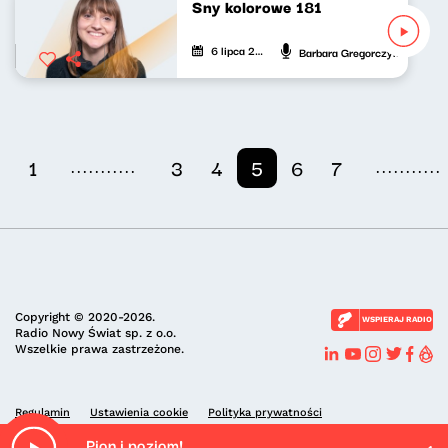
Sny kolorowe 181
6 lipca 2024
Barbara Gregorczyk
...........
...........
1
3
4
5
6
7
Copyright © 2020-2026.
WSPIERAJ RADIO
Radio Nowy Świat sp. z o.o.
Wszelkie prawa zastrzeżone.
Regulamin
Ustawienia cookie
Polityka prywatności
Pion i poziom!