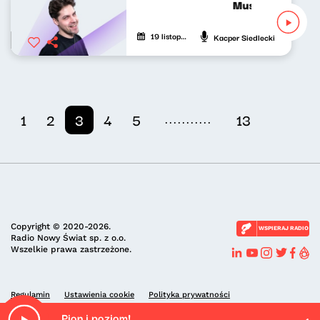
Musicalowe opow
19 listopada 2025
Kacper Siedlecki
...........
1
2
3
4
5
13
Copyright © 2020-2026.
WSPIERAJ RADIO
Radio Nowy Świat sp. z o.o.
Wszelkie prawa zastrzeżone.
Regulamin
Ustawienia cookie
Polityka prywatności
Pion i poziom!