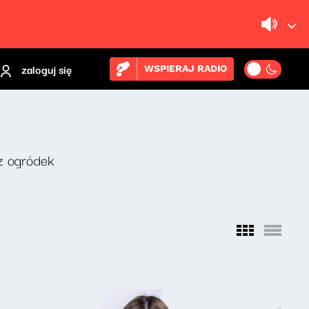
zaloguj się
WSPIERAJ RADIO
z ogródek