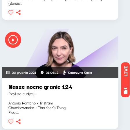
(Bonus...
LIVE
Katarzyna Kasia
30 grudnia 2021
01:06:13
Nasze nocne granie 124
Playlista audycji:
Antonio Pantano - Tristram
Chumbawamba - This Year's Thing
Flea,...