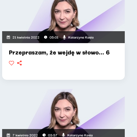
Katarzyna Kasia
21 kwietnia 2022
05:01
Przepraszam, że wejdę w słowo... 6
ia, Wojciech Malajkat
Katarzyna Kasia
7 kwietnia 2022
03:57