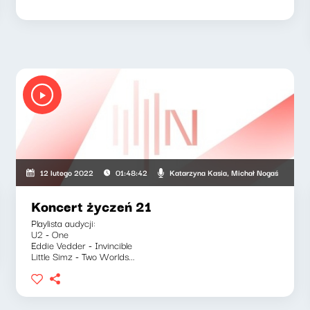
Katarzyna Kasia, Michał Nogaś
12 lutego 2022
01:48:42
Koncert życzeń 21
Playlista audycji:
U2 - One
Eddie Vedder - Invincible
Little Simz - Two Worlds...