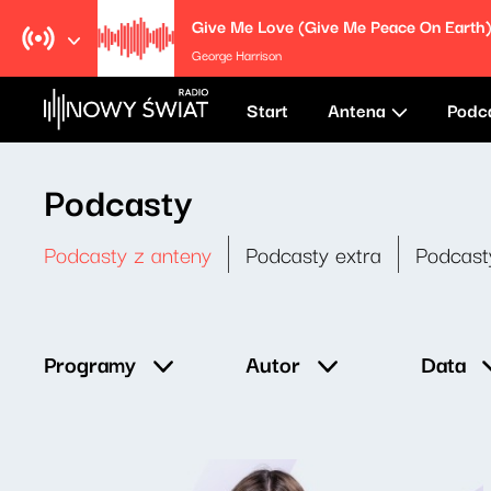
Give Me Love (Give Me Peace On Earth
George Harrison
Start
Antena
Podc
Podcasty
Podcasty z anteny
Podcasty extra
Podcast
Data
Programy
Autor