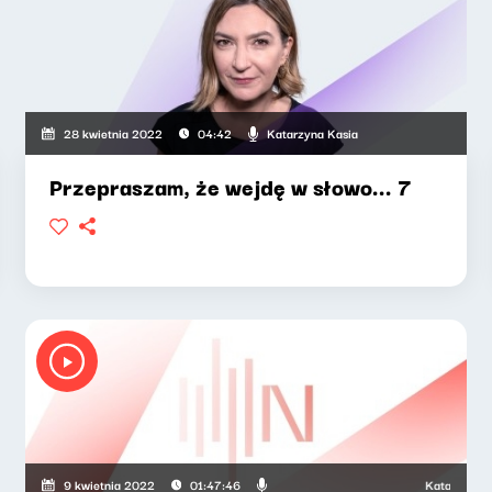
Katarzyna Kasia
28 kwietnia 2022
04:42
Przepraszam, że wejdę w słowo... 7
Katarzyna Kas
9 kwietnia 2022
01:47:46