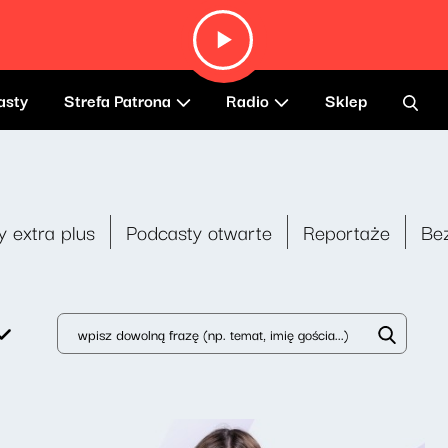
)
asty
Strefa Patrona
Radio
Sklep
y extra plus
Podcasty otwarte
Reportaże
Be