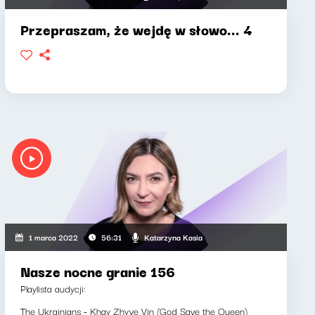
Przepraszam, że wejdę w słowo... 4
Katarzyna Kasia
1 marca 2022
56:31
Nasze nocne granie 156
Playlista audycji:
The Ukrainians - Khay Zhyve Vin (God Save the Queen)