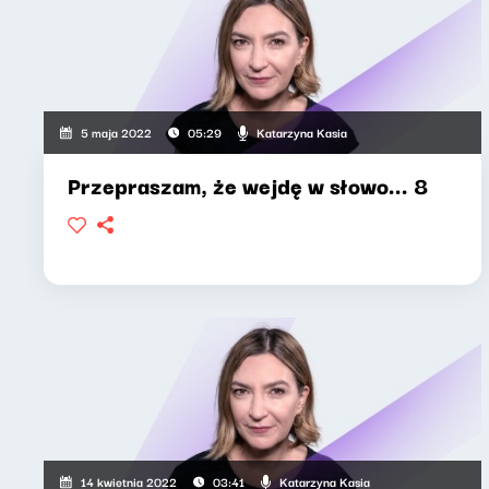
Katarzyna Kasia
5 maja 2022
05:29
Przepraszam, że wejdę w słowo... 8
Katarzyna Kasia
14 kwietnia 2022
03:41