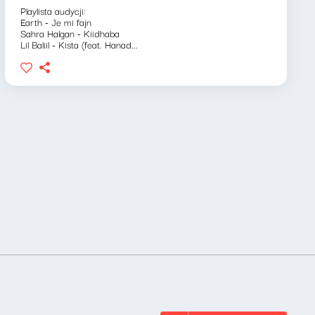
Playlista audycji:
Earth - Je mi fajn
Sahra Halgan - Kiidhaba
Lil Baliil - Kista (feat. Hanad...