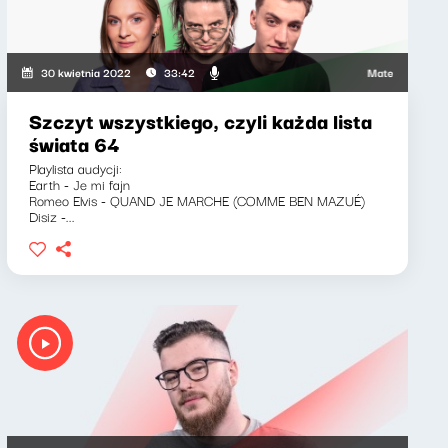
Mateusz Andruszki
30 kwietnia 2022
33:42
Szczyt wszystkiego, czyli każda lista
świata 64
Playlista audycji:
Earth - Je mi fajn
Romeo Elvis - QUAND JE MARCHE (COMME BEN MAZUÉ)
Disiz -...