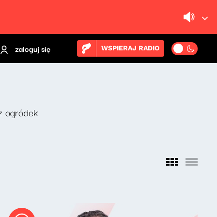
zaloguj się
WSPIERAJ RADIO
z ogródek