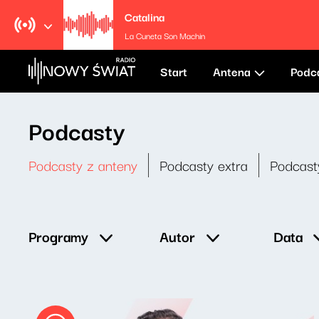
Catalina
La Cuneta Son Machin
Start
Antena
Podc
Podcasty
Podcasty z anteny
Podcasty extra
Podcast
Data
Programy
Autor