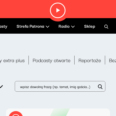
asty
Strefa Patrona
Radio
Sklep
y extra plus
Podcasty otwarte
Reportaże
Be