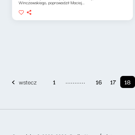
Winczewskiego, poprowadził Maciej...
...........
wstecz
1
16
17
18