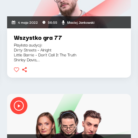
uszkiewicz, Marcin Mann, Maciej Jankowski
Maciej Jankowski
4 maja 2022
56:55
Wszystko gra 77
Playlista audycji:
Dirty Streets - Alright
Little Barrie - Don't Call It The Truth
Shirley Davis,...