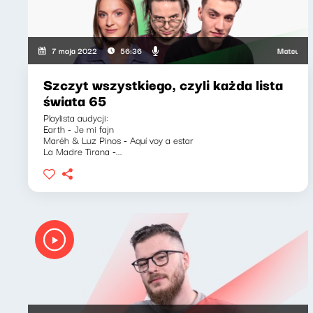
Mateusz Andr
7 maja 2022
56:36
Szczyt wszystkiego, czyli każda lista
świata 65
Playlista audycji:
Earth - Je mi fajn
Maréh & Luz Pinos - Aquí voy a estar
La Madre Tirana -...