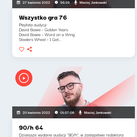
Maciej Jankowski
27 kwietnia 2022
56:26
Wszystko gra 76
Playlista audycji:
David Bowie - Golden Years
David Bowie - Word on a Wing
Stealers Wheel - I Get...
Maciej Jankowski
20 kwietnia 2022
01:57:06
90/h 64
Dzisiejsze wydanie audycji "90/h", w zastępstwie redaktora