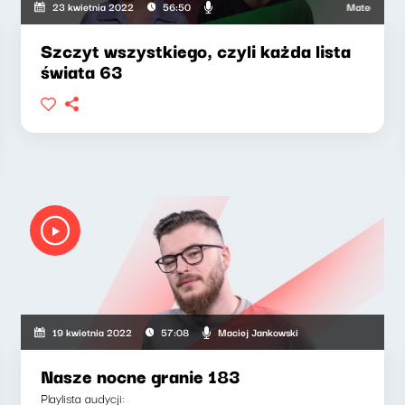
Mateusz Andrus
23 kwietnia 2022
56:50
Szczyt wszystkiego, czyli każda lista
świata 63
Maciej Jankowski
19 kwietnia 2022
57:08
Nasze nocne granie 183
Playlista audycji: