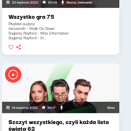
zkiewicz, Marcin Mann, Maciej Jankowski
Maciej Jankowski
20 kwietnia 2022
55:49
Wszystko gra 75
Playlista audycji:
Aerosmith - Walk On Down
Sugaray Rayford - Miss Information
Sugaray Rayford - In...
Mateusz Andruszki
16 kwietnia 2022
56:17
Szczyt wszystkiego, czyli każda lista
świata 62