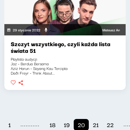
29 stycznia 2022
Mateusz Andruszkiewi
Szczyt wszystkiego, czyli każda lista
świata 51
Playlista audycji:
Jaz - Berdua Bersama
Aziz Harun - Sayang Kau Tercipta
Daði Freyr - Think About...
...........
...
1
18
19
20
21
22