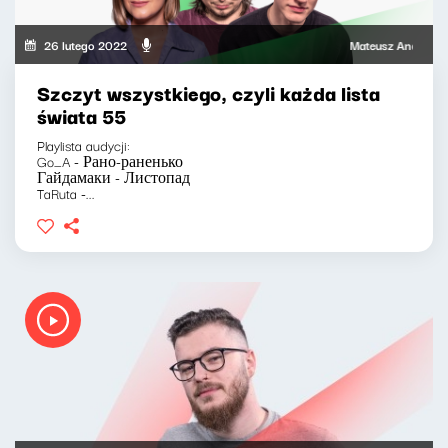
26 lutego 2022
Mateusz Andruszkiewi
Szczyt wszystkiego, czyli każda lista
świata 55
Playlista audycji:
Go_A - Рано-раненько
Гайдамаки - Листопад
TaRuta -...