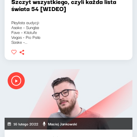
Szczyt wszystkiego, czyli każda lista
świata 54 [WIDEO]
Playlista audycji:
Asake - Sungba
Fave - Kilotufe
Vegas - Pio Psila
Saske -...
16 lutego 2022
Maciej Jankowski