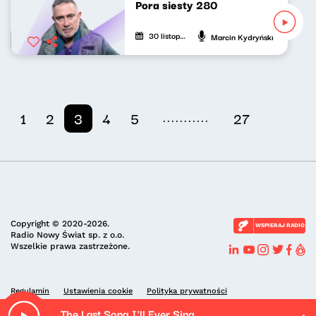
Pora siesty 280
30 listopada 2025
Marcin Kydryński
...........
1
2
3
4
5
27
Copyright © 2020-2026.
WSPIERAJ RADIO
Radio Nowy Świat sp. z o.o.
Wszelkie prawa zastrzeżone.
Regulamin
Ustawienia cookie
Polityka prywatności
The Last Song I'll Ever Sing